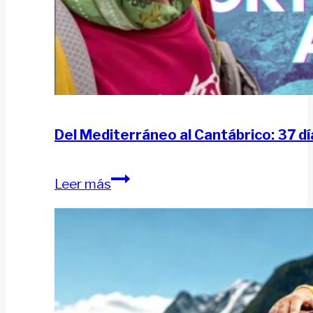
Del Mediterráneo al Cantábrico: 37 día
Del
Leer más
Mediterráneo
al
Cantábrico:
37
días
en