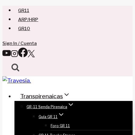
Saltar
GR11
al
ARP/HRP
contenido
GR10
Sign In / Cuenta
Transpirenaicas
GR-11 Senda Pirenaica
Guía GR 11
Foro GR 11