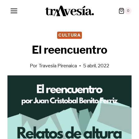
Saltar
0
al
contenido
CULTURA
El reencuentro
Por
Travesía Pirenaica
5 abril, 2022