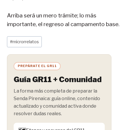
Arriba será un mero trámite; lo más
importante, el regreso al campamento base.
Etiquetas
#
microrrelatos
de
la
entrada:
PREPÁRATE EL GR11
Guía GR11 + Comunidad
La forma más completa de preparar la
Senda Pirenaica: guía online, contenido
actualizado y comunidad activa donde
resolver dudas reales.