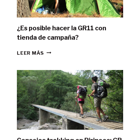
¿Es posible hacer la GR11 con
tienda de campaña?
¿ES
LEER MÁS
POSIBLE
HACER
LA
GR11
CON
TIENDA
DE
CAMPAÑA?