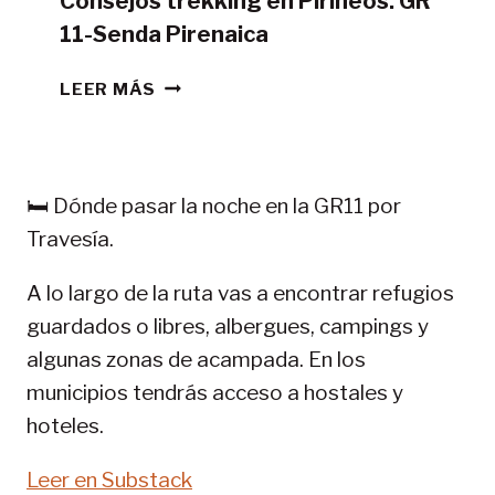
Consejos trekking en Pirineos: GR
11-Senda Pirenaica
CONSEJOS
LEER MÁS
TREKKING
EN
PIRINEOS:
GR
🛏️ Dónde pasar la noche en la GR11 por
11-
Travesía.
SENDA
PIRENAICA
A lo largo de la ruta vas a encontrar refugios
guardados o libres, albergues, campings y
algunas zonas de acampada. En los
municipios tendrás acceso a hostales y
hoteles.
Leer en Substack