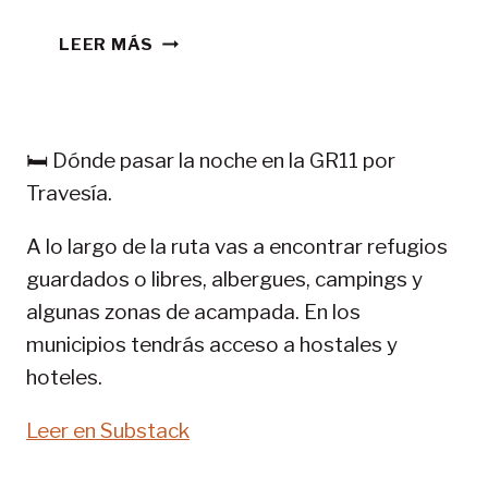
CONSEJOS
LEER MÁS
TREKKING
EN
PIRINEOS:
GR
🛏️ Dónde pasar la noche en la GR11 por
11-
Travesía.
SENDA
PIRENAICA
A lo largo de la ruta vas a encontrar refugios
guardados o libres, albergues, campings y
algunas zonas de acampada. En los
municipios tendrás acceso a hostales y
hoteles.
Leer en Substack