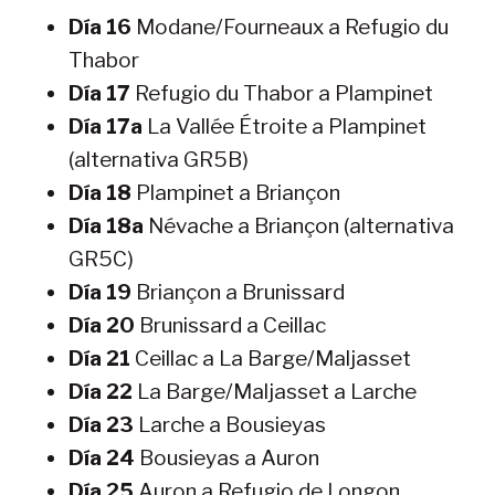
Día 16
Modane/Fourneaux a Refugio du
Thabor
Día 17
Refugio du Thabor a Plampinet
Día 17a
La Vallée Étroite a Plampinet
(alternativa GR5B)
Día 18
Plampinet a Briançon
Día 18a
Névache a Briançon (alternativa
GR5C)
Día 19
Briançon a Brunissard
Día 20
Brunissard a Ceillac
Día 21
Ceillac a La Barge/Maljasset
Día 22
La Barge/Maljasset a Larche
Día 23
Larche a Bousieyas
Día 24
Bousieyas a Auron
Día 25
Auron a Refugio de Longon