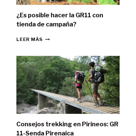
¿Es posible hacer la GR11 con
tienda de campaña?
¿ES
LEER MÁS
POSIBLE
HACER
LA
GR11
CON
TIENDA
DE
CAMPAÑA?
Consejos trekking en Pirineos: GR
11-Senda Pirenaica