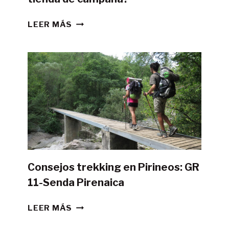
¿ES
LEER MÁS
POSIBLE
HACER
LA
GR11
CON
TIENDA
DE
CAMPAÑA?
Consejos trekking en Pirineos: GR
11-Senda Pirenaica
CONSEJOS
LEER MÁS
TREKKING