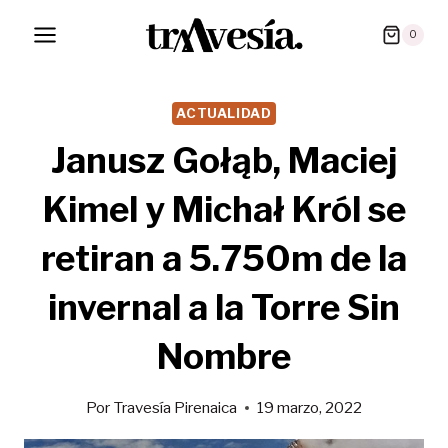
Saltar
0
al
contenido
ACTUALIDAD
Janusz Gołąb, Maciej
Kimel y Michał Król se
retiran a 5.750m de la
invernal a la Torre Sin
Nombre
Por
Travesía Pirenaica
19 marzo, 2022