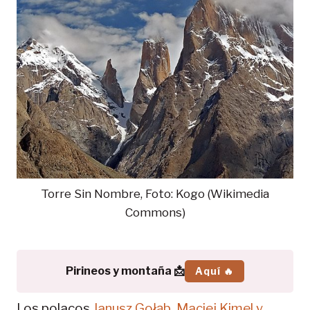
Torre Sin Nombre, Foto: Kogo (Wikimedia
Commons)
Pirineos y montaña 📩
Aquí 🔥
Los polacos
Janusz Gołąb, Maciej Kimel y