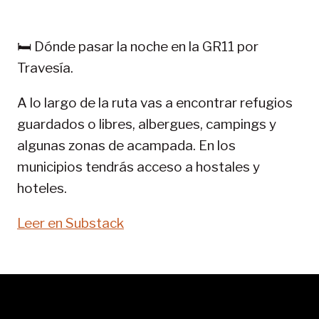
EN
PIRINEOS:
GR
🛏️ Dónde pasar la noche en la GR11 por
11-
Travesía.
SENDA
PIRENAICA
A lo largo de la ruta vas a encontrar refugios
guardados o libres, albergues, campings y
algunas zonas de acampada. En los
municipios tendrás acceso a hostales y
hoteles.
Leer en Substack