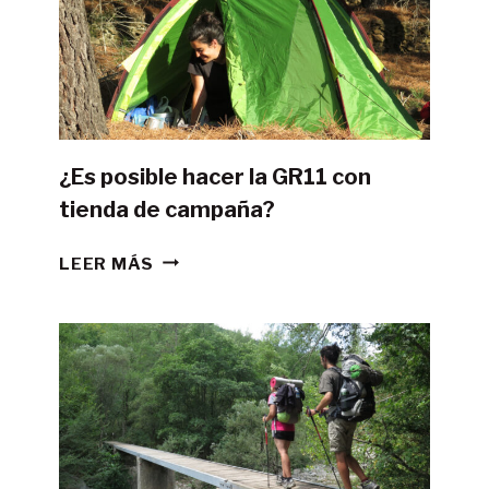
¿Es posible hacer la GR11 con
tienda de campaña?
¿ES
LEER MÁS
POSIBLE
HACER
LA
GR11
CON
TIENDA
DE
CAMPAÑA?