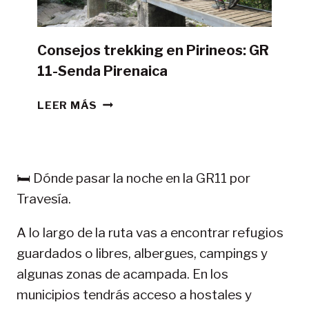
Consejos trekking en Pirineos: GR
11-Senda Pirenaica
CONSEJOS
LEER MÁS
TREKKING
EN
PIRINEOS:
GR
🛏️ Dónde pasar la noche en la GR11 por
11-
Travesía.
SENDA
PIRENAICA
A lo largo de la ruta vas a encontrar refugios
guardados o libres, albergues, campings y
algunas zonas de acampada. En los
municipios tendrás acceso a hostales y