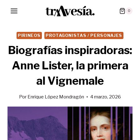
Saltar
0
al
contenido
PIRINEOS
PROTAGONISTAS / PERSONAJES
Biografías inspiradoras:
Anne Lister, la primera
al Vignemale
Por
Enrique López Mondragón
4 marzo, 2026