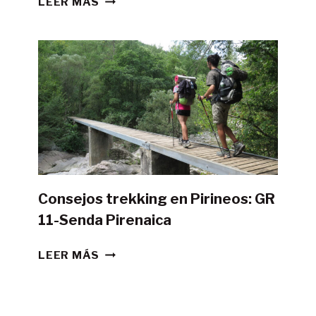
LEER MÁS
POSIBLE
HACER
LA
GR11
CON
TIENDA
DE
CAMPAÑA?
Consejos trekking en Pirineos: GR
11-Senda Pirenaica
CONSEJOS
LEER MÁS
TREKKING
EN
PIRINEOS: