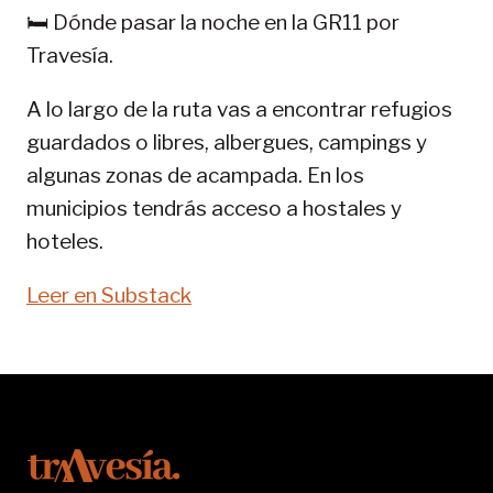
GR
🛏️ Dónde pasar la noche en la GR11 por
11-
Travesía.
SENDA
PIRENAICA
A lo largo de la ruta vas a encontrar refugios
guardados o libres, albergues, campings y
algunas zonas de acampada. En los
municipios tendrás acceso a hostales y
hoteles.
Leer en Substack