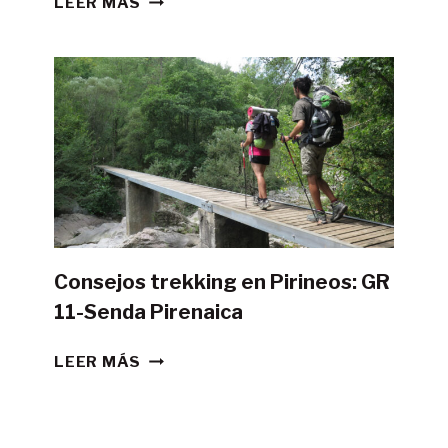
LEER MÁS
POSIBLE
HACER
LA
GR11
CON
TIENDA
DE
CAMPAÑA?
Consejos trekking en Pirineos: GR
11-Senda Pirenaica
CONSEJOS
LEER MÁS
TREKKING
EN
PIRINEOS: