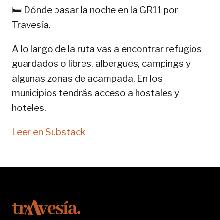
GR
🛏️ Dónde pasar la noche en la GR11 por
11-
Travesía.
SENDA
PIRENAICA
A lo largo de la ruta vas a encontrar refugios
guardados o libres, albergues, campings y
algunas zonas de acampada. En los
municipios tendrás acceso a hostales y
hoteles.
Leer en Substack