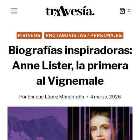
Saltar
0
al
contenido
PIRINEOS
PROTAGONISTAS / PERSONAJES
Biografías inspiradoras:
Anne Lister, la primera
al Vignemale
Por
Enrique López Mondragón
4 marzo, 2026