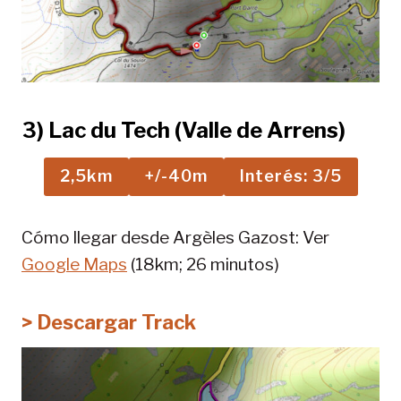
3) Lac du Tech (Valle de Arrens)
2,5km
+/-40m
Interés: 3/5
Cómo llegar desde Argèles Gazost: Ver
Google Maps
(18km; 26 minutos)
> Descargar Track