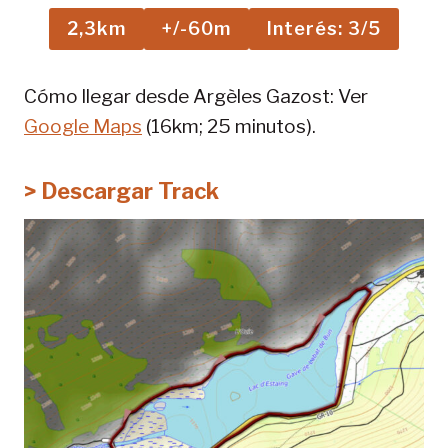
2,3km
+/-60m
Interés: 3/5
Cómo llegar desde Argèles Gazost: Ver
Google Maps
(16km; 25 minutos).
> Descargar Track