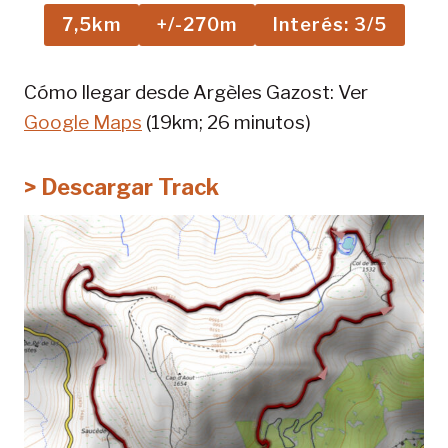
7,5km
+/-270m
Interés: 3/5
Cómo llegar desde Argèles Gazost: Ver
Google Maps
(19km; 26 minutos)
> Descargar Track