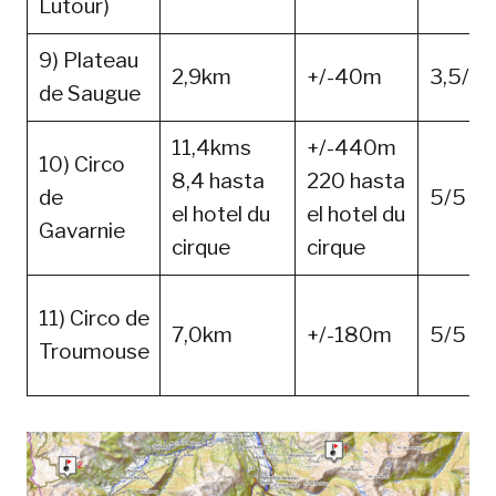
Lutour)
9) Plateau
2,9km
+/-40m
3,5/5
de Saugue
11,4kms
+/-440m
10) Circo
8,4 hasta
220 hasta
de
5/5
el hotel du
el hotel du
Gavarnie
cirque
cirque
11) Circo de
7,0km
+/-180m
5/5
Troumouse