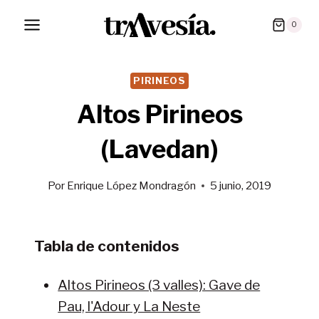
Saltar
0
al
contenido
PIRINEOS
Altos Pirineos
(Lavedan)
Por
Enrique López Mondragón
5 junio, 2019
Tabla de contenidos
Altos Pirineos (3 valles): Gave de
Pau, l'Adour y La Neste