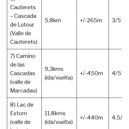
Cauterets
– Cascada
5,8km
+/-265m
3/5
de Lutour
(Valle de
Cauterets)
7) Camino
de las
9,3kms
Cascadas
+/-450m
4/5
(ida/vuelta)
(valle de
Marcadau)
8) Lac de
Estom
11,8kms
+/-440m
4,5/5
(valle de
(ida/vuelta)