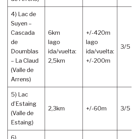
4) Lac de
Suyen –
Cascada
6km
+/-420m
de
lago
lago
3/5
Doumblas
ida/vuelta:
ida/vuelta:
– La Claud
2,5km
+/-200m
(Valle de
Arrens)
5) Lac
d’Estaing
2,3km
+/-60m
3/5
(Valle de
Estaing)
6)