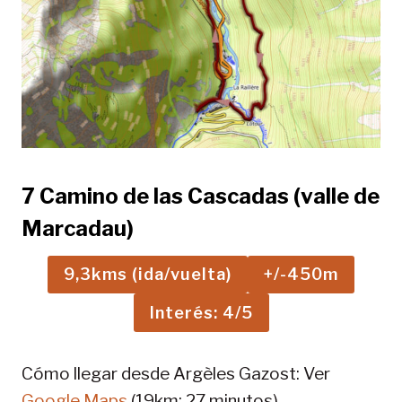
7 Camino de las Cascadas (valle de
Marcadau)
9,3kms (ida/vuelta)
+/-450m
Interés: 4/5
Cómo llegar desde Argèles Gazost: Ver
Google Maps
(19km; 27 minutos).