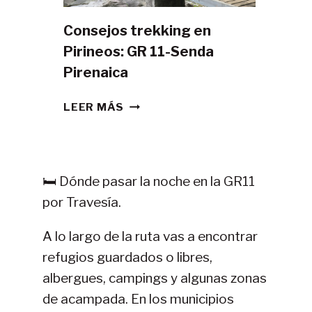
Consejos trekking en
Pirineos: GR 11-Senda
Pirenaica
CONSEJOS
LEER MÁS
TREKKING
EN
PIRINEOS:
GR
🛏️ Dónde pasar la noche en la GR11
11-
por Travesía.
SENDA
PIRENAICA
A lo largo de la ruta vas a encontrar
refugios guardados o libres,
albergues, campings y algunas zonas
de acampada. En los municipios