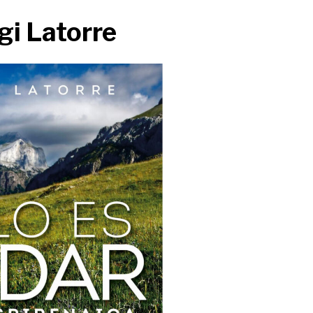
rg
i
Latorre