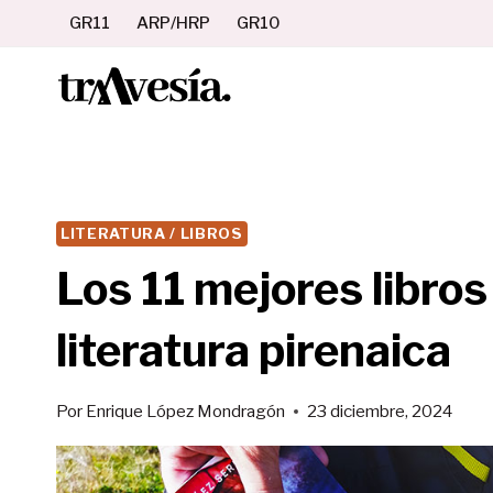
Saltar
GR11
ARP/HRP
GR10
al
contenido
LITERATURA / LIBROS
Los 11 mejores libro
literatura pirenaica
Por
Enrique López Mondragón
23 diciembre, 2024