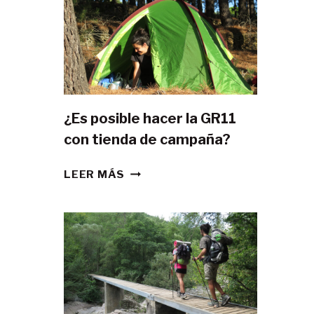
¿Es posible hacer la GR11
con tienda de campaña?
¿ES
LEER MÁS
POSIBLE
HACER
LA
GR11
CON
TIENDA
DE
CAMPAÑA?