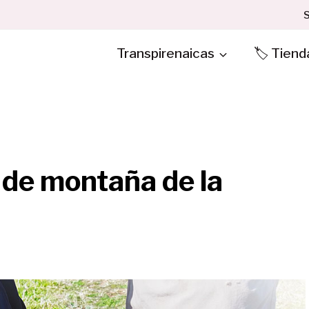
S
Transpirenaicas
🏷️ Tiend
s de montaña de la