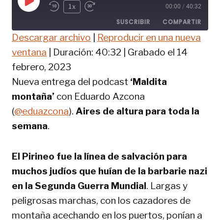
R
1x
00:00
/
40:32
e
SUSCRIBIR
COMPARTIR
p
Descargar archivo
|
Reproducir en una nueva
r
COMPAR
o
ventana
|
Duración: 40:32
|
Grabado el 14
TIR
FEED RSS
d
febrero, 2023
u
ENLACE
Nueva entrega del podcast
‘Maldita
c
INCRUST
i
montaña’
con Eduardo Azcona
AR
r
(
@eduazcona
).
Aires de altura para toda la
e
p
semana
.
i
s
El Pirineo fue la línea de salvación para
o
d
muchos judíos que huían de la barbarie nazi
i
en la Segunda Guerra Mundial
. Largas y
o
peligrosas marchas, con los cazadores de
montaña acechando en los puertos, ponían a