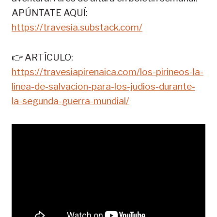
APÚNTATE AQUÍ:
https://travesia.substack.com/
👉 ARTÍCULO:
https://travesiapirenaica.com/los-pirineos-la-
linea-de-salvacion-para-los-judios-durante-
la-segunda-guerra-mundial/