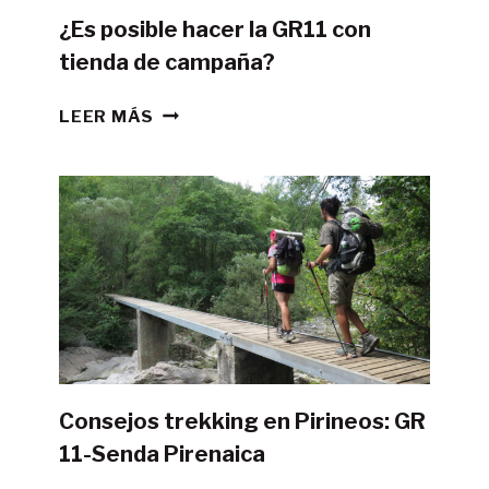
¿Es posible hacer la GR11 con
tienda de campaña?
¿ES
LEER MÁS
POSIBLE
HACER
LA
GR11
CON
TIENDA
DE
CAMPAÑA?
Consejos trekking en Pirineos: GR
11-Senda Pirenaica