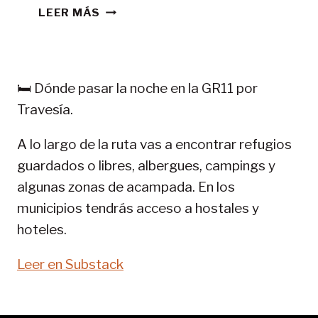
CONSEJOS
LEER MÁS
TREKKING
EN
PIRINEOS:
GR
🛏️ Dónde pasar la noche en la GR11 por
11-
Travesía.
SENDA
PIRENAICA
A lo largo de la ruta vas a encontrar refugios
guardados o libres, albergues, campings y
algunas zonas de acampada. En los
municipios tendrás acceso a hostales y
hoteles.
Leer en Substack