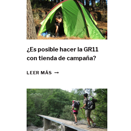
¿Es posible hacer la GR11
con tienda de campaña?
¿ES
LEER MÁS
POSIBLE
HACER
LA
GR11
CON
TIENDA
DE
CAMPAÑA?