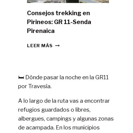
Consejos trekking en
Pirineos: GR 11-Senda
Pirenaica
CONSEJOS
LEER MÁS
TREKKING
EN
PIRINEOS:
GR
🛏️ Dónde pasar la noche en la GR11
11-
por Travesía.
SENDA
PIRENAICA
A lo largo de la ruta vas a encontrar
refugios guardados o libres,
albergues, campings y algunas zonas
de acampada. En los municipios