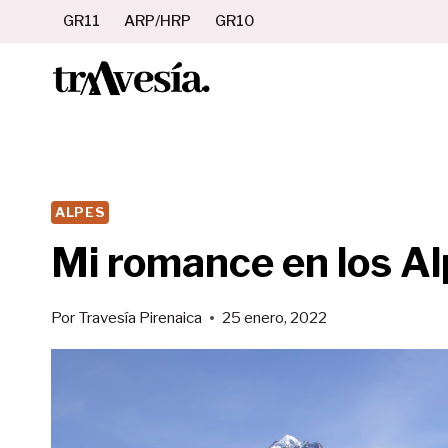
Saltar
GR11
ARP/HRP
GR10
al
contenido
ALPES
Mi romance en los A
Por
Travesía Pirenaica
25 enero, 2022