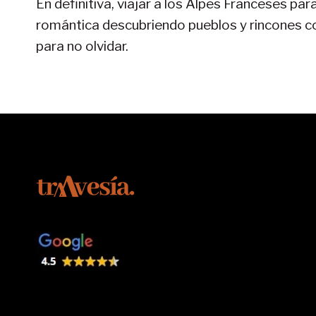
En definitiva, viajar a los Alpes Franceses pa
romántica descubriendo pueblos y rincones co
para no olvidar.