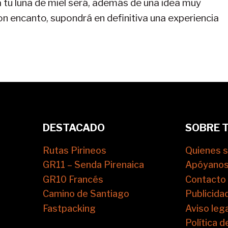
ra tu luna de miel será, además de una idea muy
n encanto, supondrá en definitiva una experiencia
DESTACADO
SOBRE 
Rutas Pirineos
Quienes 
GR11 – Senda Pirenaica
Apóyano
GR10 Francés
Contacto
Camino de Santiago
Publicida
Fastpacking
Aviso lega
Política d