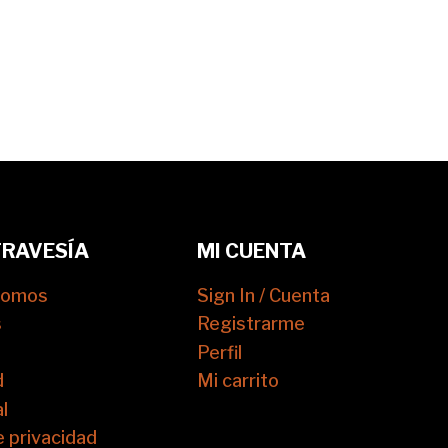
TRAVESÍA
MI CUENTA
somos
Sign In / Cuenta
s
Registrarme
Perfil
d
Mi carrito
l
e privacidad