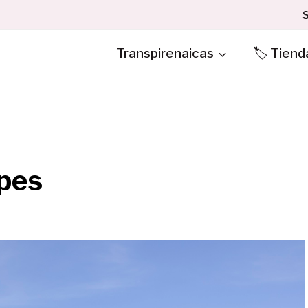
S
Transpirenaicas
🏷️ Tiend
lpes