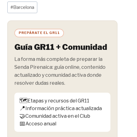
Etiquetas
#
Barcelona
de
la
entrada:
PREPÁRATE EL GR11
Guía GR11 + Comunidad
La forma más completa de preparar la
Senda Pirenaica: guía online, contenido
actualizado y comunidad activa donde
resolver dudas reales.
🗺️
Etapas y recursos del GR11
📍
Información práctica actualizada
🤝
Comunidad activa en el Club
📅
Acceso anual