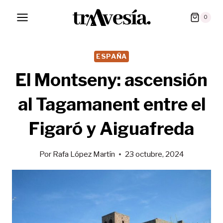
Saltar
0
al
contenido
ESPAÑA
El Montseny: ascensión
al Tagamanent entre el
Figaró y Aiguafreda
Por
Rafa López Martín
23 octubre, 2024