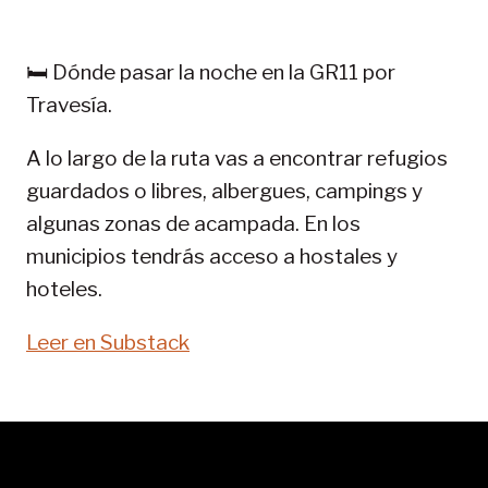
EN
PIRINEOS:
GR
🛏️ Dónde pasar la noche en la GR11 por
11-
Travesía.
SENDA
PIRENAICA
A lo largo de la ruta vas a encontrar refugios
guardados o libres, albergues, campings y
algunas zonas de acampada. En los
municipios tendrás acceso a hostales y
hoteles.
Leer en Substack