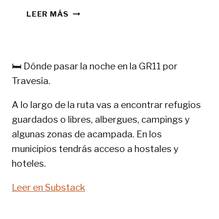
CONSEJOS
LEER MÁS
TREKKING
EN
PIRINEOS:
GR
🛏️ Dónde pasar la noche en la GR11 por
11-
Travesía.
SENDA
PIRENAICA
A lo largo de la ruta vas a encontrar refugios
guardados o libres, albergues, campings y
algunas zonas de acampada. En los
municipios tendrás acceso a hostales y
hoteles.
Leer en Substack