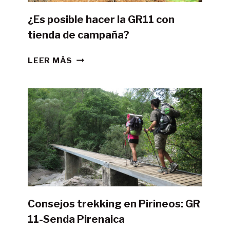
¿Es posible hacer la GR11 con
tienda de campaña?
¿ES
LEER MÁS
POSIBLE
HACER
LA
GR11
CON
TIENDA
DE
CAMPAÑA?
Consejos trekking en Pirineos: GR
11-Senda Pirenaica