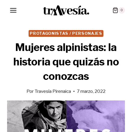
Saltar
0
al
contenido
PROTAGONISTAS / PERSONAJES
Mujeres alpinistas: la
historia que quizás no
conozcas
Por
Travesía Pirenaica
7 marzo, 2022