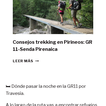
CON
TIENDA
DE
CAMPAÑA?
Consejos trekking en Pirineos: GR
11-Senda Pirenaica
CONSEJOS
LEER MÁS
TREKKING
EN
PIRINEOS:
GR
🛏️ Dónde pasar la noche en la GR11 por
11-
Travesía.
SENDA
PIRENAICA
A lo largo de la ruta vas a encontrar refugios