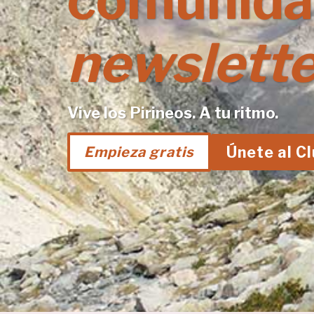
comunida
newslette
Vive los Pirineos. A tu ritmo.
Únete al C
Empieza gratis