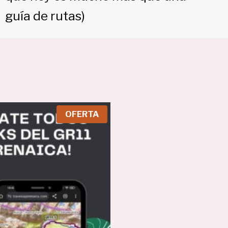
guía de rutas)
P
OFERTA
R
O
D
U
C
T
O
E
N
O
F