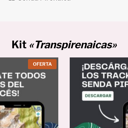
Kit
«Transpirenaicas»
P
OFERTA
R
O
D
U
C
T
O
E
N
O
F