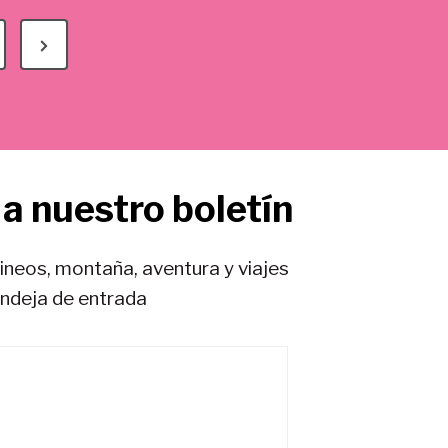
N
e
x
t
P
a nuestro boletín
a
g
e
rineos, montaña, aventura y viajes
andeja de entrada