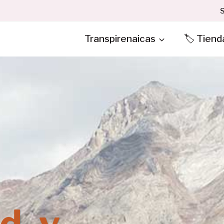
S
Transpirenaicas
🏷️ Tiend