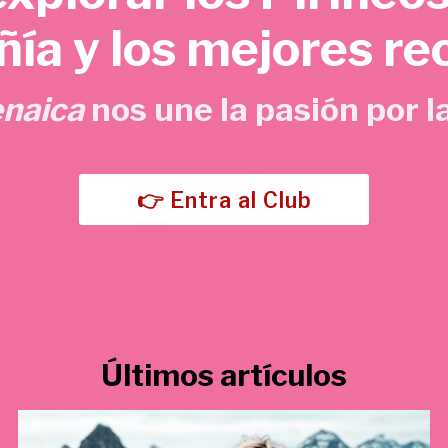
o
a
ía y los mejores re
r
c
i
t
g
u
enaica
nos une la pasión por la
i
a
n
l
a
e
l
s
👉 Entra al Club
e
:
r
5
a
,
:
7
1
0
5
Últimos artículos
,
€
0
.
0