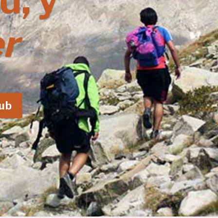
d, y
r
lub