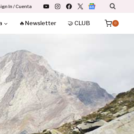
ign In / Cuenta
a
🔥Newsletter
🤝 CLUB
0