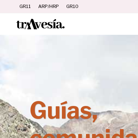
Saltar
GR11
ARP/HRP
GR10
al
contenido
Guías,