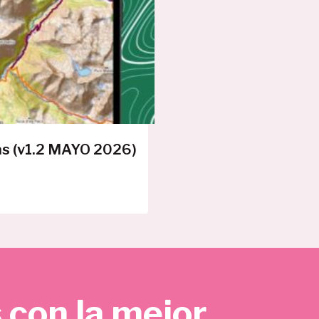
E
R
T
A
as (v1.2 MAYO 2026)
 con la mejor