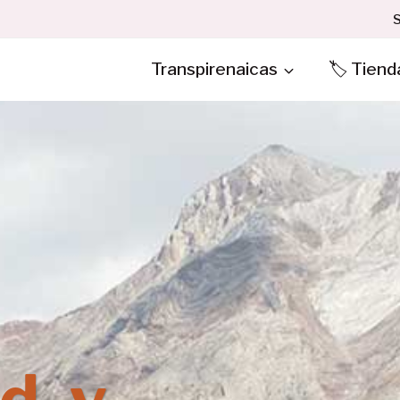
S
Transpirenaicas
🏷️ Tiend