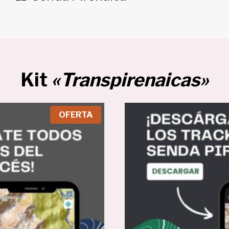
Kit
«Transpirenaicas»
P
OFERTA
R
O
D
U
C
T
O
E
N
O
F