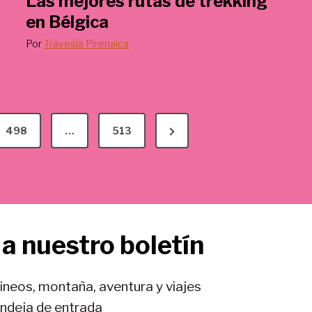
Las mejores rutas de trekking
en Bélgica
Por
Travesía Pirenaica
N
498
…
513
e
x
t
P
a nuestro boletín
a
g
e
rineos, montaña, aventura y viajes
andeja de entrada