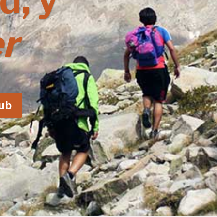
d, y
r
lub