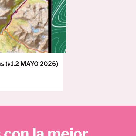
E
R
T
A
as (v1.2 MAYO 2026)
 con la mejor