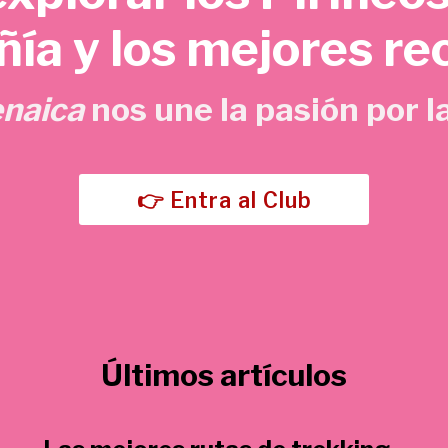
o
a
ía y los mejores re
r
c
i
t
g
u
enaica
nos une la pasión por la
i
a
n
l
a
e
l
s
👉 Entra al Club
e
:
r
5
a
,
:
7
1
0
5
Últimos artículos
,
€
0
.
0