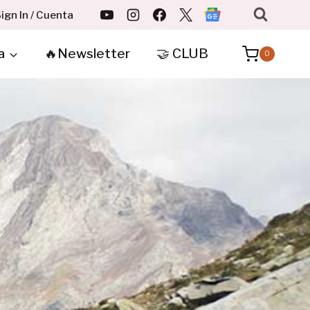
ign In / Cuenta
a
🔥Newsletter
🤝 CLUB
0