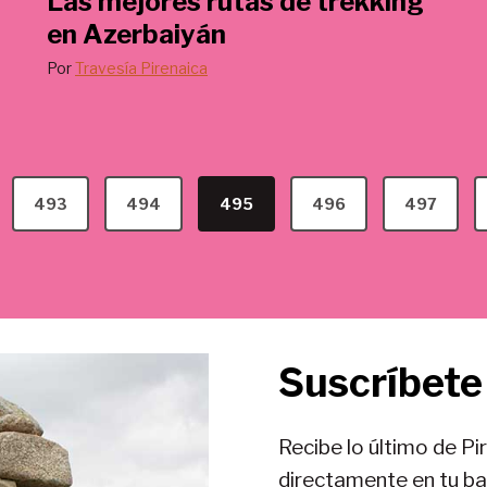
Las mejores rutas de trekking
€
en Azerbaiyán
.
Por
Travesía Pirenaica
493
494
495
496
497
Suscríbete 
Recibe lo último de Pi
directamente en tu b