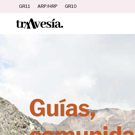
Saltar
GR11
ARP/HRP
GR10
al
contenido
Guías,