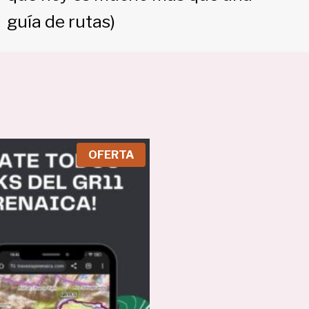
guía de rutas)
P
OFERTA
R
O
D
U
C
T
O
E
N
O
F