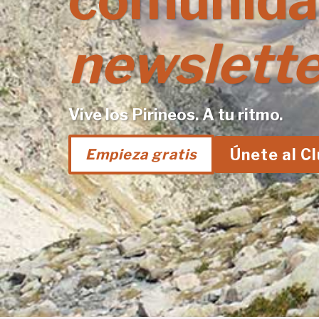
comunida
newslette
Vive los Pirineos. A tu ritmo.
Únete al C
Empieza gratis