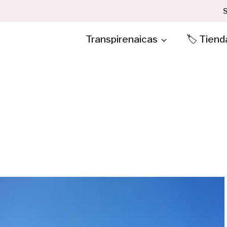
S
Transpirenaicas
🏷️ Tiend