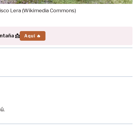
ncisco Lera (Wikimedia Commons)
ontaña 📩
Aquí 🔥
ú.