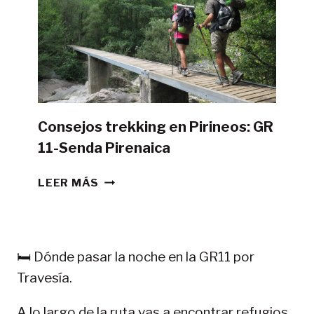
CON
TIENDA
DE
CAMPAÑA?
Consejos trekking en Pirineos: GR
11-Senda Pirenaica
CONSEJOS
LEER MÁS
TREKKING
EN
PIRINEOS:
GR
🛏️ Dónde pasar la noche en la GR11 por
11-
Travesía.
SENDA
PIRENAICA
A lo largo de la ruta vas a encontrar refugios