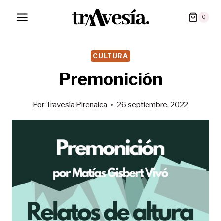
Saltar
0
al
contenido
CULTURA
Premonición
Por
Travesía Pirenaica
26 septiembre, 2022