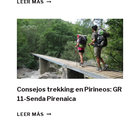
¿ES
LEER MÁS
POSIBLE
HACER
LA
GR11
CON
TIENDA
DE
CAMPAÑA?
Consejos trekking en Pirineos: GR
11-Senda Pirenaica
CONSEJOS
LEER MÁS
TREKKING
EN
PIRINEOS: