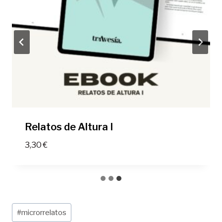
Relatos de Altura I
3,30
€
Etiquetas
#
microrrelatos
de