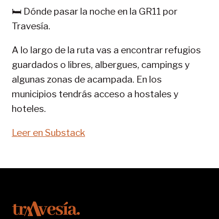
GR
🛏️ Dónde pasar la noche en la GR11 por
11-
Travesía.
SENDA
PIRENAICA
A lo largo de la ruta vas a encontrar refugios
guardados o libres, albergues, campings y
algunas zonas de acampada. En los
municipios tendrás acceso a hostales y
hoteles.
Leer en Substack