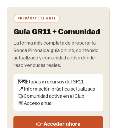
la
entrada:
PREPÁRATE EL GR11
Guía GR11 + Comunidad
La forma más completa de preparar la
Senda Pirenaica: guía online, contenido
actualizado y comunidad activa donde
resolver dudas reales.
🗺️
Etapas y recursos del GR11
📍
Información práctica actualizada
🤝
Comunidad activa en el Club
📅
Acceso anual
👉 Acceder ahora