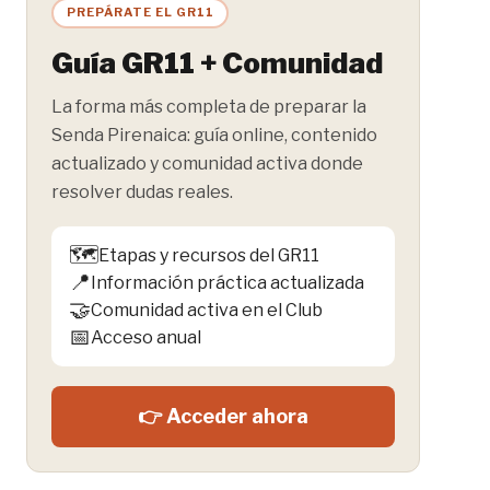
entrada:
PREPÁRATE EL GR11
Guía GR11 + Comunidad
La forma más completa de preparar la
Senda Pirenaica: guía online, contenido
actualizado y comunidad activa donde
resolver dudas reales.
🗺️
Etapas y recursos del GR11
📍
Información práctica actualizada
🤝
Comunidad activa en el Club
📅
Acceso anual
👉 Acceder ahora