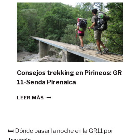
LA
GR11
CON
TIENDA
DE
CAMPAÑA?
Consejos trekking en Pirineos: GR
11-Senda Pirenaica
CONSEJOS
LEER MÁS
TREKKING
EN
PIRINEOS:
GR
🛏️ Dónde pasar la noche en la GR11 por
11-