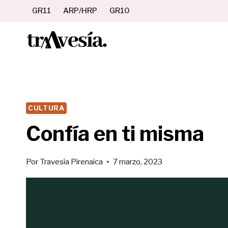
Saltar
GR11
ARP/HRP
GR10
al
contenido
CULTURA
Confía en ti misma
Por
Travesía Pirenaica
7 marzo, 2023