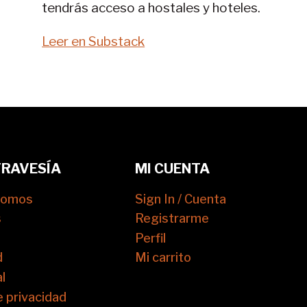
tendrás acceso a hostales y hoteles.
Leer en Substack
TRAVESÍA
MI CUENTA
somos
Sign In / Cuenta
s
Registrarme
Perfil
d
Mi carrito
l
e privacidad