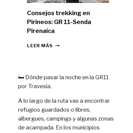
Consejos trekking en
Pirineos: GR 11-Senda
Pirenaica
CONSEJOS
LEER MÁS
TREKKING
EN
PIRINEOS:
GR
🛏️ Dónde pasar la noche en la GR11
11-
por Travesía.
SENDA
PIRENAICA
A lo largo de la ruta vas a encontrar
refugios guardados o libres,
albergues, campings y algunas zonas
de acampada. En los municipios