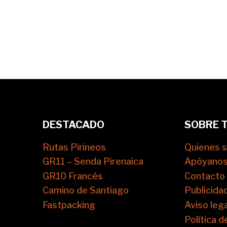
DESTACADO
SOBRE 
Rutas Pirineos
Quienes 
GR11 – Senda Pirenaica
Apóyano
GR10 Francés
Contacto
Camino de Santiago
Publicida
Fastpacking
Aviso lega
Política d