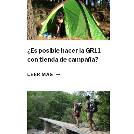
¿Es posible hacer la GR11
con tienda de campaña?
¿ES
LEER MÁS
POSIBLE
HACER
LA
GR11
CON
TIENDA
DE
CAMPAÑA?