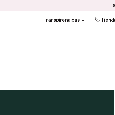
S
Transpirenaicas
🏷️ Tiend