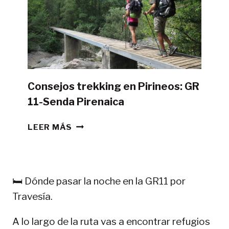
CON
TIENDA
DE
CAMPAÑA?
Consejos trekking en Pirineos: GR
11-Senda Pirenaica
CONSEJOS
LEER MÁS
TREKKING
EN
PIRINEOS:
GR
🛏️ Dónde pasar la noche en la GR11 por
11-
Travesía.
SENDA
PIRENAICA
A lo largo de la ruta vas a encontrar refugios