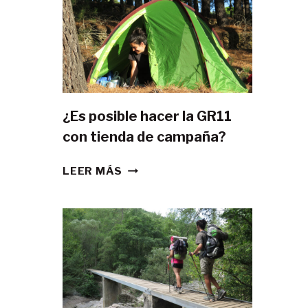
¿Es posible hacer la GR11
con tienda de campaña?
¿ES
LEER MÁS
POSIBLE
HACER
LA
GR11
CON
TIENDA
DE
CAMPAÑA?