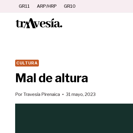
Saltar
GR11
ARP/HRP
GR10
al
contenido
CULTURA
Mal de altura
Por
Travesía Pirenaica
31 mayo, 2023