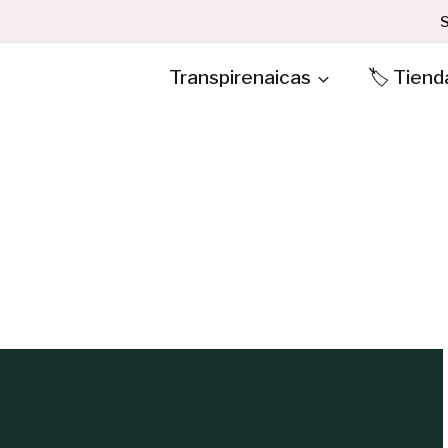
S
Transpirenaicas
🏷️ Tiend