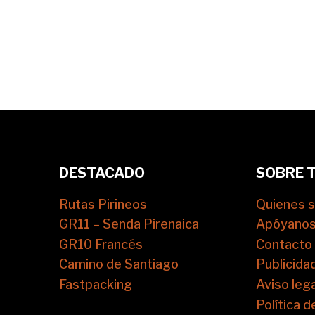
DESTACADO
SOBRE 
Rutas Pirineos
Quienes 
GR11 – Senda Pirenaica
Apóyano
GR10 Francés
Contacto
Camino de Santiago
Publicida
Fastpacking
Aviso lega
Política d