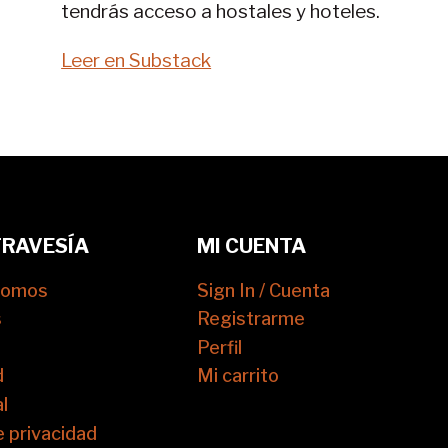
tendrás acceso a hostales y hoteles.
Leer en Substack
TRAVESÍA
MI CUENTA
somos
Sign In / Cuenta
s
Registrarme
Perfil
d
Mi carrito
l
e privacidad