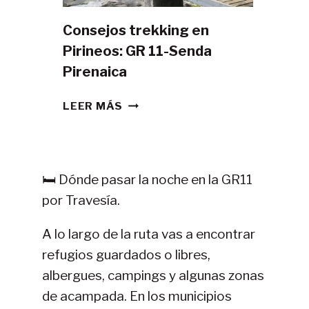
Consejos trekking en
Pirineos: GR 11-Senda
Pirenaica
CONSEJOS
LEER MÁS
TREKKING
EN
PIRINEOS:
GR
🛏️ Dónde pasar la noche en la GR11
11-
por Travesía.
SENDA
PIRENAICA
A lo largo de la ruta vas a encontrar
refugios guardados o libres,
albergues, campings y algunas zonas
de acampada. En los municipios