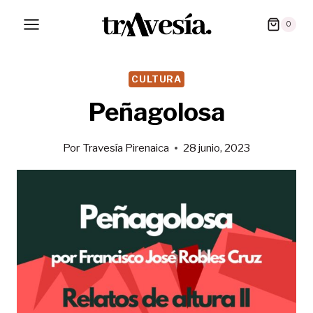
Saltar
0
al
contenido
CULTURA
Peñagolosa
Por
Travesía Pirenaica
28 junio, 2023