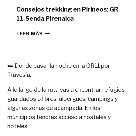
Consejos trekking en Pirineos: GR
11-Senda Pirenaica
CONSEJOS
LEER MÁS
TREKKING
EN
PIRINEOS:
GR
🛏️ Dónde pasar la noche en la GR11 por
11-
Travesía.
SENDA
PIRENAICA
A lo largo de la ruta vas a encontrar refugios
guardados o libres, albergues, campings y
algunas zonas de acampada. En los
municipios tendrás acceso a hostales y
hoteles.