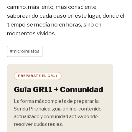
camino, más lento, más consciente,
saboreando cada paso en este lugar, donde el
tiempo se medía no en horas, sino en
momentos vividos.
Etiquetas
#
microrrelatos
de
la
entrada:
PREPÁRATE EL GR11
Guía GR11 + Comunidad
La forma más completa de preparar la
Senda Pirenaica: guía online, contenido
actualizado y comunidad activa donde
resolver dudas reales.