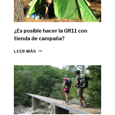
¿Es posible hacer la GR11 con
tienda de campaña?
¿ES
LEER MÁS
POSIBLE
HACER
LA
GR11
CON
TIENDA
DE
CAMPAÑA?