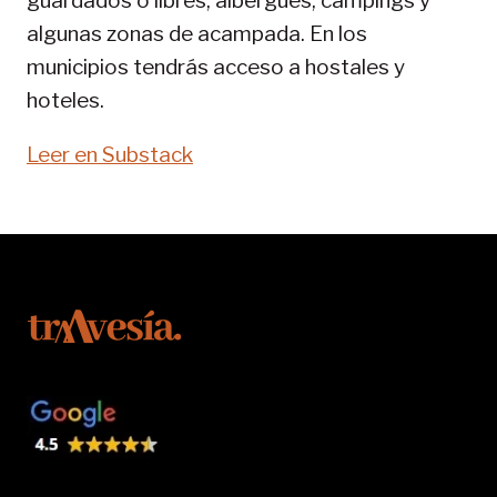
guardados o libres, albergues, campings y
algunas zonas de acampada. En los
municipios tendrás acceso a hostales y
hoteles.
Leer en Substack