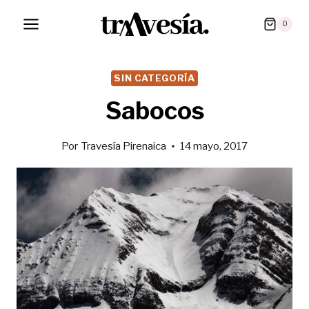
Saltar
0
al
contenido
SIN CATEGORÍA
Sabocos
Por
Travesía Pirenaica
14 mayo, 2017