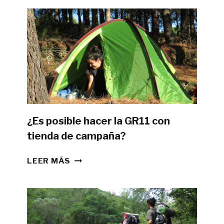
¿Es posible hacer la GR11 con
tienda de campaña?
¿ES
LEER MÁS
POSIBLE
HACER
LA
GR11
CON