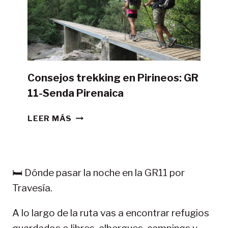
TIENDA
DE
CAMPAÑA?
Consejos trekking en Pirineos: GR
11-Senda Pirenaica
CONSEJOS
LEER MÁS
TREKKING
EN
PIRINEOS:
GR
🛏️ Dónde pasar la noche en la GR11 por
11-
Travesía.
SENDA
PIRENAICA
A lo largo de la ruta vas a encontrar refugios