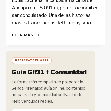
Louis Lachenal, alcanzaban la cima del
Annapurna I (8.091m), primer ochomil en
ser conquistado. Una de las historias
más extraordinarias del himalayismo.
75
LEER MÁS
ANIVERSARIO.
ANNAPURNA
1950:
PRIMER
PREPÁRATE EL GR11
OCHOMIL.
Guía GR11 + Comunidad
La forma más completa de preparar la
Senda Pirenaica: guía online, contenido
actualizado y comunidad activa donde
resolver dudas reales.