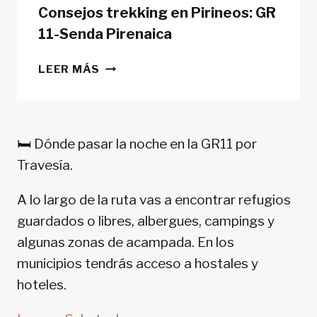
Consejos trekking en Pirineos: GR
11-Senda Pirenaica
CONSEJOS
LEER MÁS
TREKKING
EN
PIRINEOS:
GR
🛏️ Dónde pasar la noche en la GR11 por
11-
Travesía.
SENDA
PIRENAICA
A lo largo de la ruta vas a encontrar refugios
guardados o libres, albergues, campings y
algunas zonas de acampada. En los
municipios tendrás acceso a hostales y
hoteles.