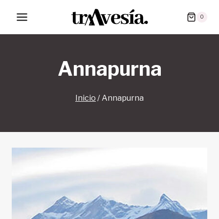
Saltar
0
al
contenido
Annapurna
Inicio
/
Annapurna