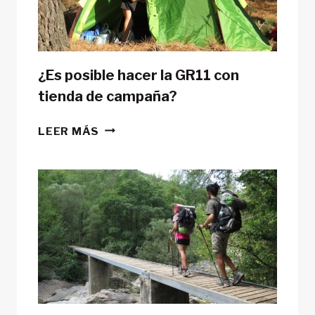
¿Es posible hacer la GR11 con
tienda de campaña?
¿ES
LEER MÁS
POSIBLE
HACER
LA
GR11
CON
TIENDA
DE
CAMPAÑA?