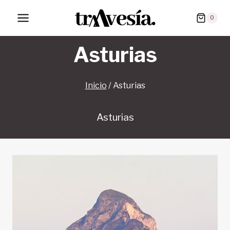
Saltar
0
al
contenido
Asturias
Inicio
/
Asturias
Asturias