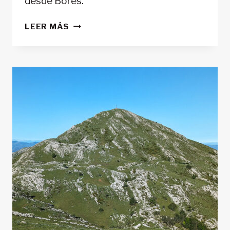
desde Bores.
PEÑAMELLERA
LEER MÁS
(764
M)
DESDE
BORES