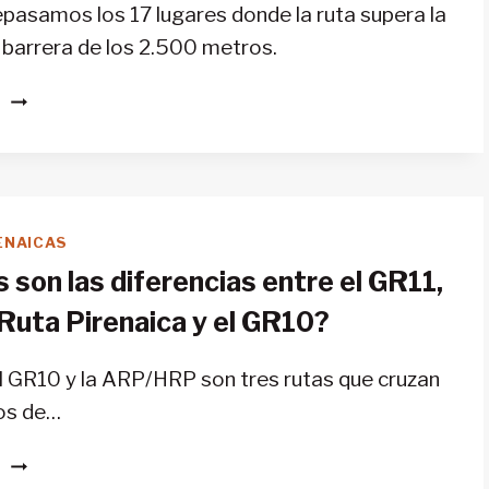
repasamos los 17 lugares donde la ruta supera la
 barrera de los 2.500 metros.
¿CUÁL
S
ES
EL
PUNTO
MÁS
ALTO
ENAICAS
DEL
 son las diferencias entre el GR11,
GR11?
 Ruta Pirenaica y el GR10?
el GR10 y la ARP/HRP son tres rutas que cruzan
eos de…
¿CUÁLES
S
SON