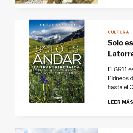
CULTURA
Solo es
Latorr
El GR11 e
Pirineos 
hasta el 
LEER MÁ