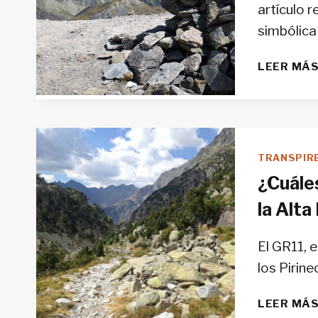
artículo 
simbólica
LEER MÁ
TRANSPIR
¿Cuáles
la Alta
El GR11, 
los Pirin
LEER MÁ