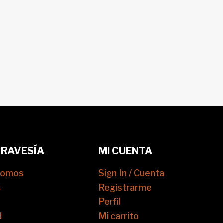
TRAVESÍA
MI CUENTA
somos
Sign In / Cuenta
s
Registrarme
Perfil
d
Mi carrito