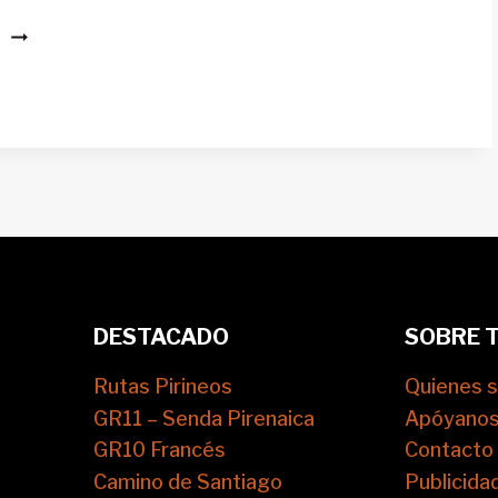
CABAÑA
S
DE
LABAZA
O
DE
ZERBILLONAR
DESTACADO
SOBRE 
Rutas Pirineos
Quienes 
GR11 – Senda Pirenaica
Apóyano
GR10 Francés
Contacto
Camino de Santiago
Publicida