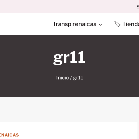
S
Transpirenaicas
🏷️ Tiend
gr11
Inicio
/
gr11
ENAICAS