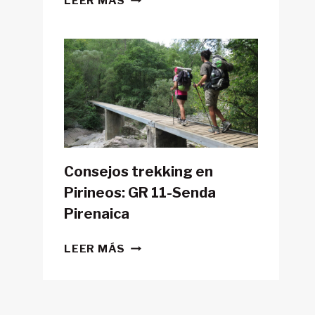
LEER MÁS
POSIBLE
HACER
LA
GR11
CON
TIENDA
DE
CAMPAÑA?
Consejos trekking en
Pirineos: GR 11-Senda
Pirenaica
CONSEJOS
LEER MÁS
TREKKING
EN
PIRINEOS:
GR