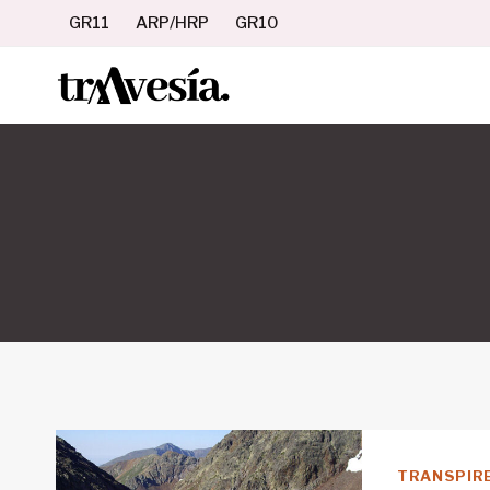
Saltar
GR11
ARP/HRP
GR10
al
contenido
TRANSPIR