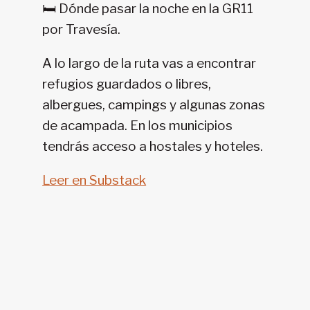
🛏️ Dónde pasar la noche en la GR11
11-
por Travesía.
SENDA
PIRENAICA
A lo largo de la ruta vas a encontrar
refugios guardados o libres,
albergues, campings y algunas zonas
de acampada. En los municipios
tendrás acceso a hostales y hoteles.
Leer en Substack