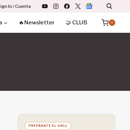
ign In / Cuenta
a
🔥Newsletter
🤝 CLUB
0
PREPÁRATE EL GR11