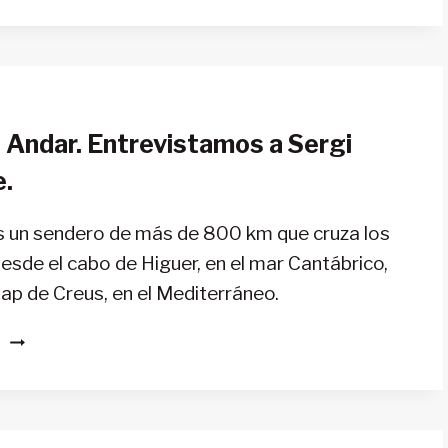
LAS
DIFERENCIAS
ENTRE
EL
GR11,
 Andar. Entrevistamos a Sergi
LA
ALTA
e.
RUTA
PIRENAICA
s un sendero de más de 800 km que cruza los
Y
desde el cabo de Higuer, en el mar Cantábrico,
EL
GR10?
Cap de Creus, en el Mediterráneo.
SOLO
S
ES
ANDAR.
ENTREVISTAMOS
A