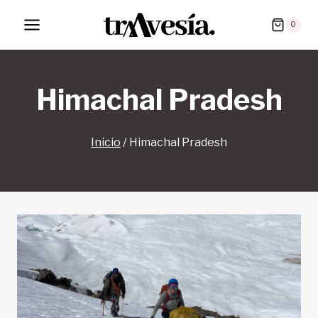
Saltar
0
al
contenido
Himachal Pradesh
Inicio
/
Himachal Pradesh