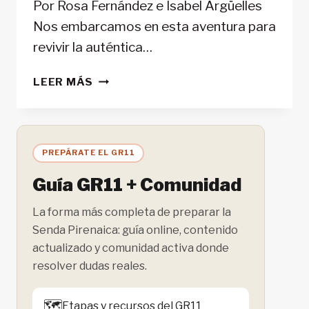
Por Rosa Fernández e Isabel Argüelles
Nos embarcamos en esta aventura para
revivir la auténtica…
MÁS
LEER MÁS
ALLÁ
DE
LO
CONOCIDO:
PREPÁRATE EL GR11
AVENTURA
EN
Guía GR11 + Comunidad
LOS
PICOS
La forma más completa de preparar la
INEXPLORADOS
Senda Pirenaica: guía online, contenido
DE
actualizado y comunidad activa donde
ZANSKAR
resolver dudas reales.
🗺️
Etapas y recursos del GR11