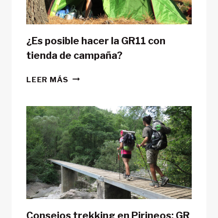
¿Es posible hacer la GR11 con
tienda de campaña?
¿ES
LEER MÁS
POSIBLE
HACER
LA
GR11
CON
TIENDA
DE
CAMPAÑA?
Consejos trekking en Pirineos: GR