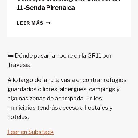
11-Senda Pirenaica
CONSEJOS
LEER MÁS
TREKKING
EN
PIRINEOS:
GR
🛏️ Dónde pasar la noche en la GR11 por
11-
Travesía.
SENDA
PIRENAICA
A lo largo de la ruta vas a encontrar refugios
guardados o libres, albergues, campings y
algunas zonas de acampada. En los
municipios tendrás acceso a hostales y
hoteles.
Leer en Substack