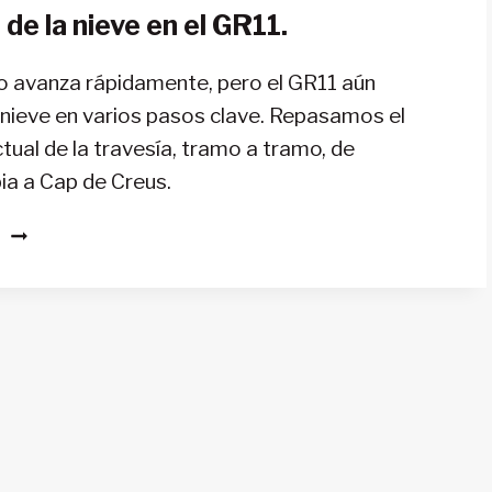
de la nieve en el GR11.
lo avanza rápidamente, pero el GR11 aún
nieve en varios pasos clave. Repasamos el
tual de la travesía, tramo a tramo, de
ia a Cap de Creus.
ESTADO
S
DE
LA
NIEVE
EN
EL
GR11.