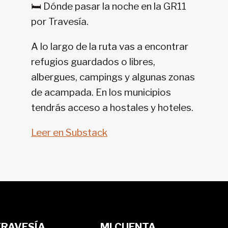
🛏️ Dónde pasar la noche en la GR11
11-
por Travesía.
SENDA
PIRENAICA
A lo largo de la ruta vas a encontrar
refugios guardados o libres,
albergues, campings y algunas zonas
de acampada. En los municipios
tendrás acceso a hostales y hoteles.
Leer en Substack
TRAVESÍA
MI CUENTA