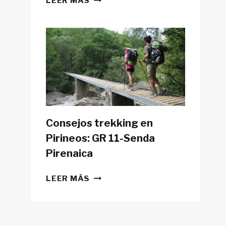
LEER MÁS
POSIBLE
HACER
LA
GR11
CON
TIENDA
DE
CAMPAÑA?
Consejos trekking en
Pirineos: GR 11-Senda
Pirenaica
CONSEJOS
LEER MÁS
TREKKING
EN
PIRINEOS:
GR