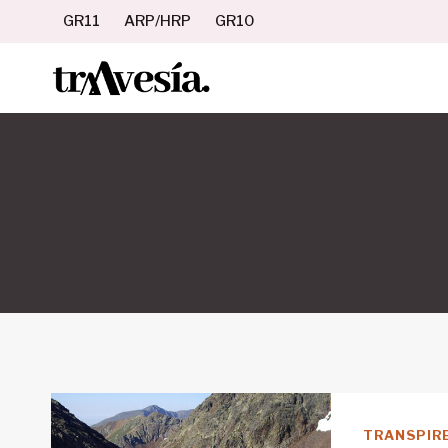
Saltar
GR11
ARP/HRP
GR10
al
contenido
TRANSPIR