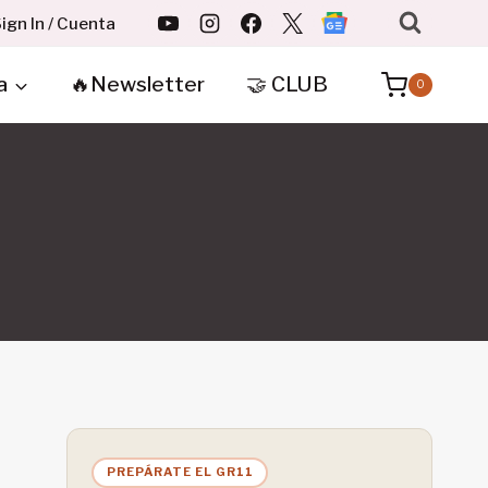
ign In / Cuenta
a
🔥Newsletter
🤝 CLUB
0
PREPÁRATE EL GR11