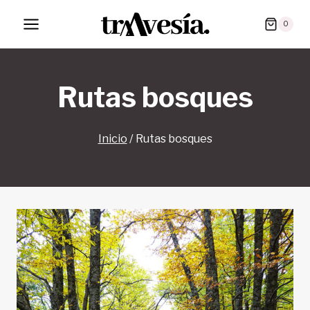
Saltar
0
al
contenido
Rutas bosques
Inicio
/
Rutas bosques