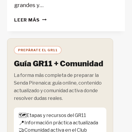
grandes y…
RUTA
LEER MÁS
CIRCULAR
EN
LA
SELVA
PREPÁRATE EL GR11
DE
IRATI:
Guía GR11 + Comunidad
AKERRERIA
Y
La forma más completa de preparar la
MALGORRA
Senda Pirenaica: guía online, contenido
DESDE
actualizado y comunidad activa donde
LAS
resolver dudas reales.
CASAS
DE
🗺️
Etapas y recursos del GR11
IRATI
📍
Información práctica actualizada
🤝
Comunidad activa en el Club