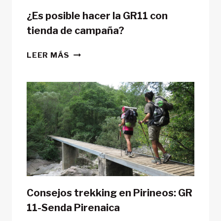
¿Es posible hacer la GR11 con
tienda de campaña?
¿ES
LEER MÁS
POSIBLE
HACER
LA
GR11
CON
TIENDA
DE
CAMPAÑA?
Consejos trekking en Pirineos: GR
11-Senda Pirenaica