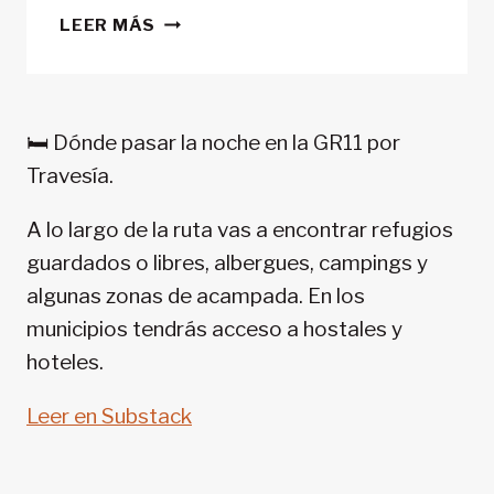
CONSEJOS
LEER MÁS
TREKKING
EN
PIRINEOS:
GR
🛏️ Dónde pasar la noche en la GR11 por
11-
Travesía.
SENDA
PIRENAICA
A lo largo de la ruta vas a encontrar refugios
guardados o libres, albergues, campings y
algunas zonas de acampada. En los
municipios tendrás acceso a hostales y
hoteles.
Leer en Substack