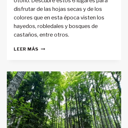
otoño. Descubre estos 6 lugares para
disfrutar de las hojas secas y de los
colores que en esta época visten los
hayedos, robledales y bosques de
castaños, entre otros.
6
LEER MÁS
LUGARES
PARA
DISFRUTAR
DEL
OTOÑO
EN
EL
SISTEMA
CENTRAL