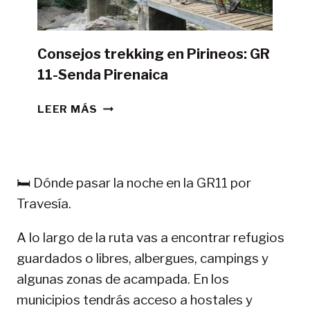
Consejos trekking en Pirineos: GR
11-Senda Pirenaica
CONSEJOS
LEER MÁS
TREKKING
EN
PIRINEOS:
GR
🛏️ Dónde pasar la noche en la GR11 por
11-
Travesía.
SENDA
PIRENAICA
A lo largo de la ruta vas a encontrar refugios
guardados o libres, albergues, campings y
algunas zonas de acampada. En los
municipios tendrás acceso a hostales y