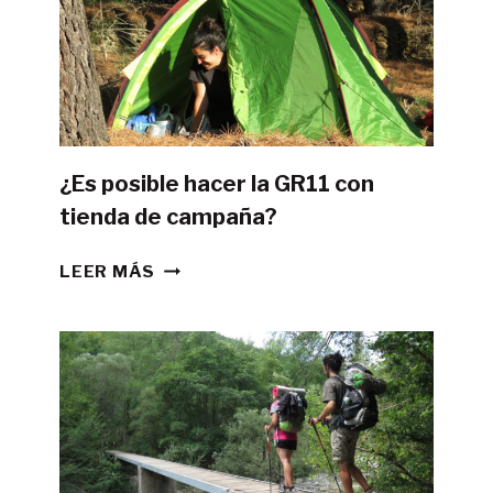
¿Es posible hacer la GR11 con
tienda de campaña?
¿ES
LEER MÁS
POSIBLE
HACER
LA
GR11
CON
TIENDA
DE
CAMPAÑA?