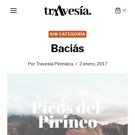
Saltar
0
al
contenido
SIN CATEGORÍA
Baciás
Por
Travesía Pirenaica
2 enero, 2017