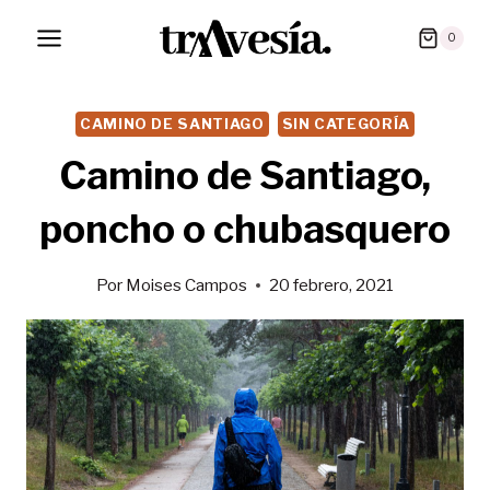
Saltar
0
al
contenido
CAMINO DE SANTIAGO
SIN CATEGORÍA
Camino de Santiago,
poncho o chubasquero
Por
Moises Campos
20 febrero, 2021