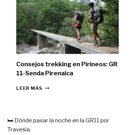
LA
GR11
CON
TIENDA
DE
CAMPAÑA?
Consejos trekking en Pirineos: GR
11-Senda Pirenaica
CONSEJOS
LEER MÁS
TREKKING
EN
PIRINEOS:
GR
🛏️ Dónde pasar la noche en la GR11 por
11-
Travesía.
SENDA