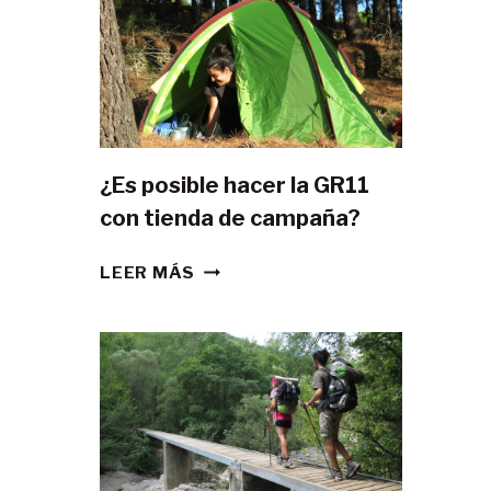
¿Es posible hacer la GR11
con tienda de campaña?
¿ES
LEER MÁS
POSIBLE
HACER
LA
GR11
CON
TIENDA
DE
CAMPAÑA?