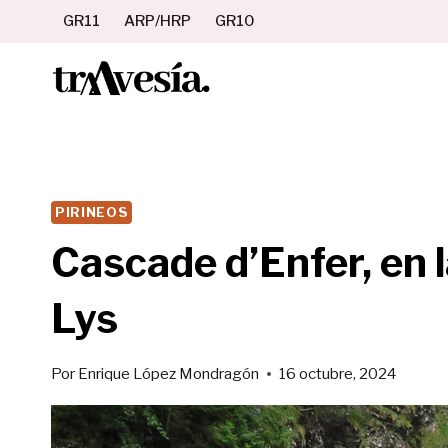
Saltar
GR11
ARP/HRP
GR10
al
contenido
PIRINEOS
Cascade d’Enfer, en l
Lys
Por
Enrique López Mondragón
16 octubre, 2024