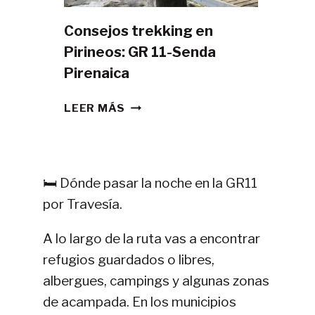
Consejos trekking en
Pirineos: GR 11-Senda
Pirenaica
CONSEJOS
LEER MÁS
TREKKING
EN
PIRINEOS:
GR
🛏️ Dónde pasar la noche en la GR11
11-
por Travesía.
SENDA
PIRENAICA
A lo largo de la ruta vas a encontrar
refugios guardados o libres,
albergues, campings y algunas zonas
de acampada. En los municipios