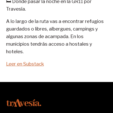
🛏️ Dónde pasar la noche en la GR11 por
11-
Travesía.
SENDA
PIRENAICA
A lo largo de la ruta vas a encontrar refugios
guardados o libres, albergues, campings y
algunas zonas de acampada. En los
municipios tendrás acceso a hostales y
hoteles.
Leer en Substack