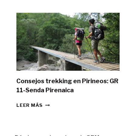
POSIBLE
HACER
LA
GR11
CON
TIENDA
DE
CAMPAÑA?
Consejos trekking en Pirineos: GR
11-Senda Pirenaica
CONSEJOS
LEER MÁS
TREKKING
EN
PIRINEOS:
GR