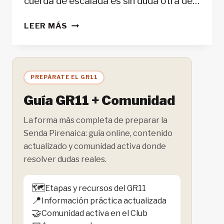
cuerda de escalada es sin duda otra de…
CUERDA
LEER MÁS
DE
ESCALADA:
GUÍA
DE
PREPÁRATE EL GR11
COMPRA
Y
Guía GR11 + Comunidad
COMPARATIVA
La forma más completa de preparar la
Senda Pirenaica: guía online, contenido
actualizado y comunidad activa donde
resolver dudas reales.
🗺️
Etapas y recursos del GR11
📍
Información práctica actualizada
🤝
Comunidad activa en el Club