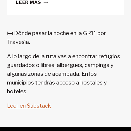
CONSEJOS
LEER MÁS
TREKKING
EN
PIRINEOS:
GR
🛏️ Dónde pasar la noche en la GR11 por
11-
Travesía.
SENDA
PIRENAICA
A lo largo de la ruta vas a encontrar refugios
guardados o libres, albergues, campings y
algunas zonas de acampada. En los
municipios tendrás acceso a hostales y
hoteles.
Leer en Substack