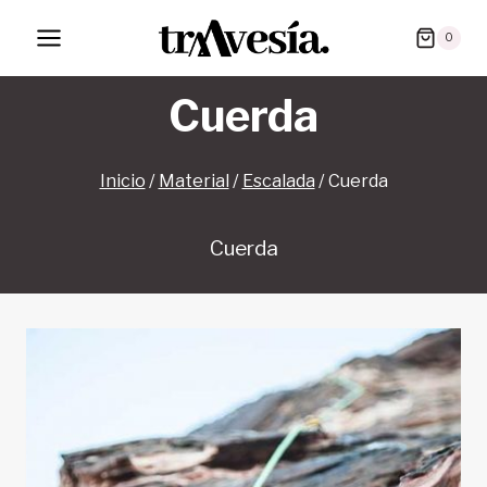
Saltar
0
al
contenido
Cuerda
Inicio
/
Material
/
Escalada
/
Cuerda
Cuerda