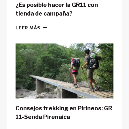
¿Es posible hacer la GR11 con
tienda de campaña?
¿ES
LEER MÁS
POSIBLE
HACER
LA
GR11
CON
TIENDA
DE
CAMPAÑA?
Consejos trekking en Pirineos: GR
11-Senda Pirenaica