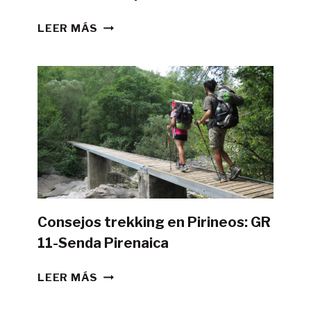
¿ES
LEER MÁS
POSIBLE
HACER
LA
GR11
CON
TIENDA
DE
CAMPAÑA?
Consejos trekking en Pirineos: GR
11-Senda Pirenaica
CONSEJOS
LEER MÁS
TREKKING
EN