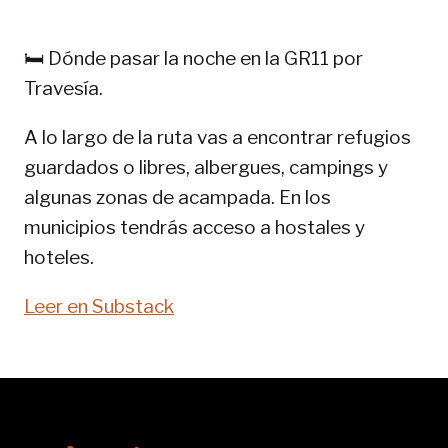
PIRINEOS:
GR
🛏️ Dónde pasar la noche en la GR11 por
11-
Travesía.
SENDA
PIRENAICA
A lo largo de la ruta vas a encontrar refugios
guardados o libres, albergues, campings y
algunas zonas de acampada. En los
municipios tendrás acceso a hostales y
hoteles.
Leer en Substack