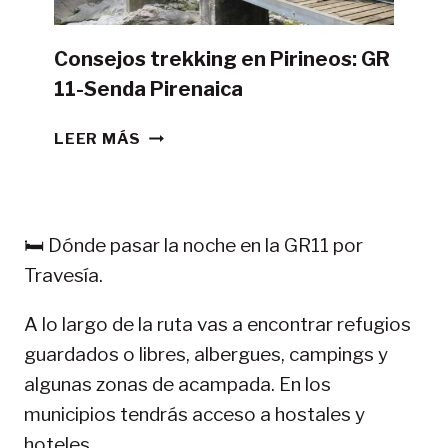
Consejos trekking en Pirineos: GR
11-Senda Pirenaica
CONSEJOS
LEER MÁS
TREKKING
EN
PIRINEOS:
GR
🛏️ Dónde pasar la noche en la GR11 por
11-
Travesía.
SENDA
PIRENAICA
A lo largo de la ruta vas a encontrar refugios
guardados o libres, albergues, campings y
algunas zonas de acampada. En los
municipios tendrás acceso a hostales y
hoteles.