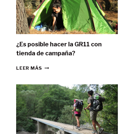
¿Es posible hacer la GR11 con
tienda de campaña?
¿ES
LEER MÁS
POSIBLE
HACER
LA
GR11
CON
TIENDA
DE
CAMPAÑA?