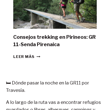
TIENDA
DE
CAMPAÑA?
Consejos trekking en Pirineos: GR
11-Senda Pirenaica
CONSEJOS
LEER MÁS
TREKKING
EN
PIRINEOS:
GR
🛏️ Dónde pasar la noche en la GR11 por
11-
Travesía.
SENDA
PIRENAICA
A lo largo de la ruta vas a encontrar refugios
guardados o libres, albergues, campings y