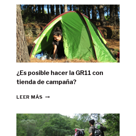
¿Es posible hacer la GR11 con
tienda de campaña?
¿ES
LEER MÁS
POSIBLE
HACER
LA
GR11
CON