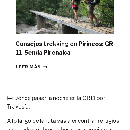
TIENDA
DE
CAMPAÑA?
Consejos trekking en Pirineos: GR
11-Senda Pirenaica
CONSEJOS
LEER MÁS
TREKKING
EN
PIRINEOS:
GR
🛏️ Dónde pasar la noche en la GR11 por
11-
Travesía.
SENDA
PIRENAICA
A lo largo de la ruta vas a encontrar refugios
guardados o libres, albergues, campings y