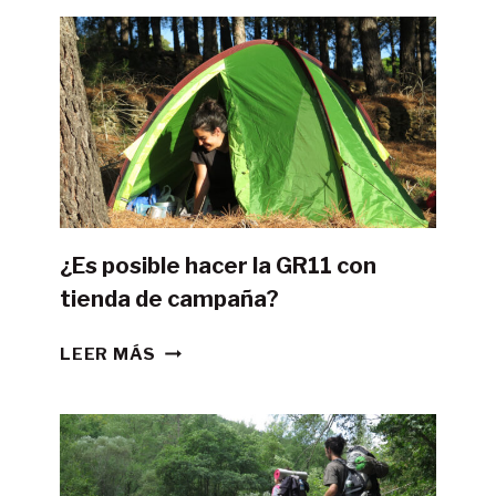
¿Es posible hacer la GR11 con
tienda de campaña?
¿ES
LEER MÁS
POSIBLE
HACER
LA
GR11
CON