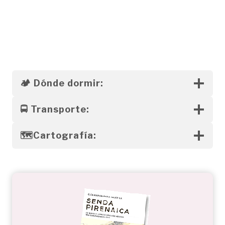
Sierra de Alanos. Los Alanos vistos desde las
inmediaciones de Zuriza. En el centro, el Achar de Alano
🏕️
Dónde dormir:
🚍
Transporte:
🗺️
Cartografía: