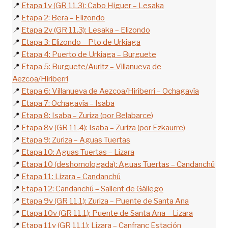
📍
Etapa 1v (GR 11.3): Cabo Higuer – Lesaka
📍
Etapa 2: Bera – Elizondo
📍
Etapa 2v (GR 11.3): Lesaka – Elizondo
📍
Etapa 3: Elizondo – Pto de Urkiaga
📍
Etapa 4: Puerto de Urkiaga – Burguete
📍
Etapa 5: Burguete/Auritz – Villanueva de
Aezcoa/Hiriberri
📍
Etapa 6: Villanueva de Aezcoa/Hiriberri – Ochagavía
📍
Etapa 7: Ochagavía – Isaba
📍
Etapa 8: Isaba – Zuriza (por Belabarce)
📍
Etapa 8v (GR 11.4): Isaba – Zuriza (por Ezkaurre)
📍
Etapa 9: Zuriza – Aguas Tuertas
📍
Etapa 10: Aguas Tuertas – Lizara
📍
Etapa 10 (deshomologada): Aguas Tuertas – Candanchú
📍
Etapa 11: Lizara – Candanchú
📍
Etapa 12: Candanchú – Sallent de Gállego
📍
Etapa 9v (GR 11.1): Zuriza – Puente de Santa Ana
📍
Etapa 10v (GR 11.1): Puente de Santa Ana – Lizara
📍
Etapa 11v (GR 11.1): Lizara – Canfranc Estación