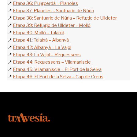
📍
Etapa 36: Puigcerdà – Planoles
📍
Etapa 37: Planoles – Santuario de Núria
📍
Etapa 38: Santuario de Núria – Refugio de Ulldeter
📍
Etapa 39: Refugio de Ulldeter – Molló
📍
Etapa 40: Molló – Talaixà
📍
Etapa 41: Talaixà – Albanyà
📍
Etapa 42: Albanyà – La Vajol
📍
Etapa 43: La Vajol – Requessens
📍
Etapa 44: Requessens – Vilamaniscle
📍
Etapa 45: Vilamaniscle – El Port de la Selva
📍
Etapa 46: El Port de la Selva – Cap de Creus