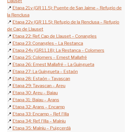
Llauset
📍
Etapa 21v (GR 11.5): Puente de San Jaime – Refugio de
la Renclusa
📍
Etapa 22v (GR 11.5): Refugio de la Renclusa – Refugio
de Cap de Llauset
📍
Etapa 22: Ref. Cap de Llauset – Conangles
📍
Etapa 23: Conangles – La Restanca
📍
Etapa 24v (GR11.18): La Restanca – Colomers
📍
Etapa 25: Colomers – Ernest Mallafré
📍
Etapa 26: Ernest Mallafré – La Guingueta
📍
Etapa 27: La Guingueta – Estaón
📍
Etapa 28: Estaón – Tavascan
📍
Etapa 29: Tavascan – Areu
📍
Etapa 30: Areu – Baiau
📍
Etapa 31: Baiau – Arans
📍
Etapa 32: Arans – Encamp
📍
Etapa 33: Encamp – Ref. l’Illa
📍
Etapa 34: Ref. l’Illa – Malniu
📍
Etapa 35: Malniu – Puigcerdà