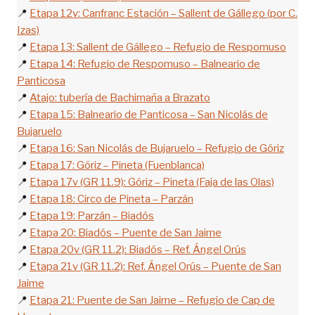
📍
Etapa 12v: Canfranc Estación – Sallent de Gállego (por C.
Izas)
📍
Etapa 13: Sallent de Gállego – Refugio de Respomuso
📍
Etapa 14: Refugio de Respomuso – Balneario de
Panticosa
📍
Atajo: tubería de Bachimaña a Brazato
📍
Etapa 15: Balneario de Panticosa – San Nicolás de
Bujaruelo
📍
Etapa 16: San Nicolás de Bujaruelo – Refugio de Góriz
📍
Etapa 17: Góriz – Pineta (Fuenblanca)
📍
Etapa 17v (GR 11.9): Góriz – Pineta (Faja de las Olas)
📍
Etapa 18: Circo de Pineta – Parzán
📍
Etapa 19: Parzán – Biadós
📍
Etapa 20: Biadós – Puente de San Jaime
📍
Etapa 20v (GR 11.2): Biadós – Ref. Ángel Orús
📍
Etapa 21v (GR 11.2): Ref. Ángel Orús – Puente de San
Jaime
📍
Etapa 21: Puente de San Jaime – Refugio de Cap de