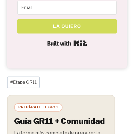
LA QUIERO
Built with Kit
Etiquetas
#
Etapa GR11
de
la
entrada:
PREPÁRATE EL GR11
Guía GR11 + Comunidad
La forma más completa de preparar la