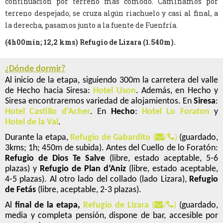
continuación por terreno más cómodo. Caminamos por
terreno despejado, se cruza algún riachuelo y casi al final, a
la derecha, pasamos junto a la fuente de Fuenfría.
(4h00min; 12,2 kms) Refugio de Lizara (1.540m).
¿Dónde dormir?
Al inicio de la etapa, siguiendo 300m la carretera del valle
de Hecho hacia Siresa:
Hotel Uson
. Además, en Hecho y
Siresa encontraremos variedad de alojamientos. En
Siresa
:
Hotel Castillo d'Acher
. En
Hecho
:
Hotel Lo Foraton
y
Hotel de la Val
.
Durante la etapa,
Refugio de Gabardito
(
/
)
(guardado,
3kms; 1h; 450m de subida). Antes del Cuello de lo Foratón:
Refugio de Dios Te Salve
(libre, estado aceptable, 5-6
plazas) y
Refugio de Plan d’Aniz
(libre, estado aceptable,
4-5 plazas). Al otro lado del collado (lado Lizara),
Refugio
de Fetás
(libre, aceptable, 2-3 plazas).
Al
final de la etapa,
Refugio de Lizara
(
/
)
(guardado,
media y completa pensión, dispone de bar, accesible por