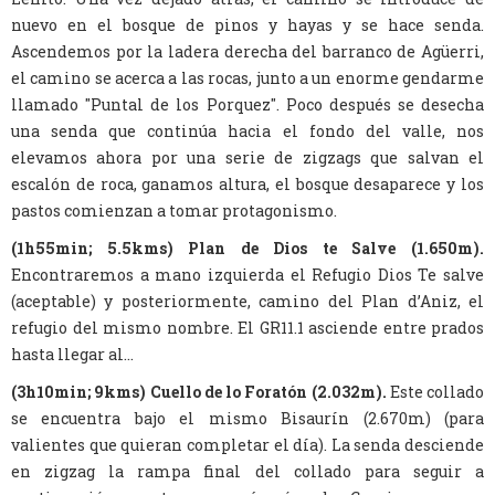
nuevo en el bosque de pinos y hayas y se hace senda.
Ascendemos por la ladera derecha del barranco de Agüerri,
el camino se acerca a las rocas, junto a un enorme gendarme
llamado "Puntal de los Porquez". Poco después se desecha
una senda que continúa hacia el fondo del valle, nos
elevamos ahora por una serie de zigzags que salvan el
escalón de roca, ganamos altura, el bosque desaparece y los
pastos comienzan a tomar protagonismo.
(1h55min; 5.5kms) Plan de Dios te Salve (1.650m).
Encontraremos a mano izquierda el Refugio Dios Te salve
(aceptable) y posteriormente, camino del Plan d’Aniz, el
refugio del mismo nombre. El GR11.1 asciende entre prados
hasta llegar al...
(3h10min; 9kms) Cuello de lo Foratón (2.032m).
Este collado
se encuentra bajo el mismo Bisaurín (2.670m) (para
valientes que quieran completar el día). La senda desciende
en zigzag la rampa final del collado para seguir a