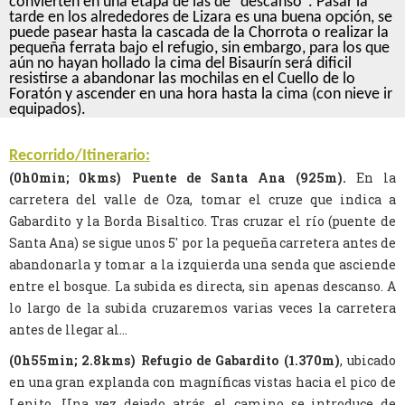
convierten en una etapa de las de "descanso". Pasar la
tarde en los alrededores de Lizara es una buena opción, se
puede pasear hasta la cascada de la Chorrota o realizar la
pequeña ferrata bajo el refugio, sin embargo, para los que
aún no hayan hollado la cima del Bisaurín será dificil
resistirse a abandonar las mochilas en el Cuello de lo
Foratón y ascender en una hora hasta la cima (con nieve ir
equipados).
Recorrido/Itinerario:
(0h0min; 0kms) Puente de Santa Ana (925m).
En la
carretera del valle de Oza, tomar el cruze que indica a
Gabardito y la Borda Bisaltico. Tras cruzar el río (puente de
Santa Ana) se sigue unos 5' por la pequeña carretera antes de
abandonarla y tomar a la izquierda una senda que asciende
entre el bosque. La subida es directa, sin apenas descanso. A
lo largo de la subida cruzaremos varias veces la carretera
antes de llegar al...
(0h55min; 2.8kms) Refugio de Gabardito (1.370m)
, ubicado
en una gran explanda con magníficas vistas hacia el pico de
Lenito. Una vez dejado atrás, el camino se introduce de