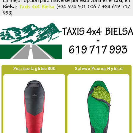
La mejor opción para moverse por esta zona es el
taxi
, en
Bielsa:
Taxis 4x4 Bielsa
(+34 974 501 006 / +34 619 717
993)
Ferrino Lightec 800
Salewa Fusion Hybrid