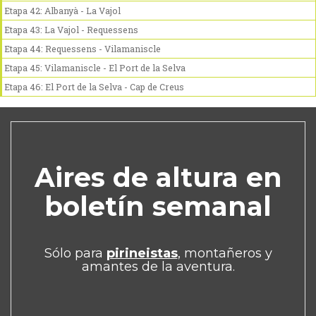
Etapa 42: Albanyà - La Vajol
Etapa 43: La Vajol - Requessens
Etapa 44: Requessens - Vilamaniscle
Etapa 45: Vilamaniscle - El Port de la Selva
Etapa 46: El Port de la Selva - Cap de Creus
Aires de altura en
boletín semanal
Sólo para
pirineistas
, montañeros y
amantes de la aventura.