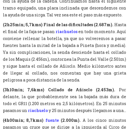
con la ayuda de la cadena. Continuamos hasta el siguiente
tramo equipado, una placa inclinada que descendemos con
la ayuda de una sirga. Tal vez sea este el paso más expuesto.
(2h25min; 5,7kms) Final de las dificultades (2.687m).
Hasta
el final de la faja se pasan
riachuelos
en todo momento. Aquí
conviene rellenar la botella, ya que no volveremos a pasar
fuentes hasta la mitad de la bajada a Pineta (hora y media).
Ya sin complicaciones, la senda desciende hasta el collado
de los Maquis (2.456m), contornea la Punta del Valle (2.501m)
y sigue hasta el collado de Añisclo. Medio kilómetro antes
de llegar al collado, nos comentan que hay una grieta
peligrosa a poca distancia de la senda.
(3h10min; 7,6kms) Collado de Añisclo (2.453m).
Por
delante, la que probablemente sea la bajada más dura de
todo el GR11 (1.200 metros en 2,5 kilómetros). En 25 minutos
pasamos un
riachuelo
y 25 minutos después llegamos a una...
(4h00min; 8,7kms)
fuente
(2.000m).
A los cinco minutos
pasamos un cruce que se dirige a la izquierda al Circo de