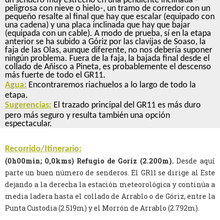
un sendero muy estrecho en una pendiente inclinada -
peligrosa con nieve o hielo-, un tramo de corredor con un
pequeño resalte al final que hay que escalar (equipado con
una cadena) y una placa inclinada que hay que bajar
(equipada con un cable). A modo de prueba, sí en la etapa
anterior se ha subido a Góriz por las clavijas de Soaso, la
faja de las Olas, aunque diferente, no nos debería suponer
ningún problema. Fuera de la faja, la bajada final desde el
collado de Añisco a Pineta, es probablemente el descenso
más fuerte de todo el GR11.
Agua:
Encontraremos riachuelos a lo largo de todo la
etapa.
Sugerencias:
El trazado principal del GR11 es más duro
pero más seguro y resulta también una opción
espectacular.
Recorrido/Itinerario:
(0h00min; 0,0kms) Refugio de Goriz (2.200m).
Desde aquí
parte un buen número de senderos. El GR11 se dirige al Este
dejando a la derecha la estación meteorológica y continúa a
media ladera hasta el collado de Arrablo o de Góriz, entre la
Punta Custodia (2.519m) y el Morrón de Arrablo (2.792m).