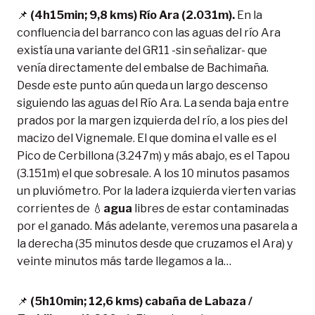
📌
(4h15min; 9,8 kms) Río Ara (2.031m).
En la
confluencia del barranco con las aguas del río Ara
existía una variante del GR11 -sin señalizar- que
venía directamente del embalse de Bachimaña.
Desde este punto aún queda un largo descenso
siguiendo las aguas del Río Ara. La senda baja entre
prados por la margen izquierda del río, a los pies del
macizo del Vignemale. El que domina el valle es el
Pico de Cerbillona (3.247m) y más abajo, es el Tapou
(3.151m) el que sobresale. A los 10 minutos pasamos
un pluviómetro. Por la ladera izquierda vierten varias
corrientes de 💧
agua
libres de estar contaminadas
por el ganado. Más adelante, veremos una pasarela a
la derecha (35 minutos desde que cruzamos el Ara) y
veinte minutos más tarde llegamos a la…
📌
(5h10min; 12,6 kms) cabaña de Labaza /