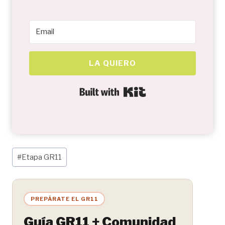
LA QUIERO
Built with Kit
Etiquetas
#
Etapa GR11
de
la
entrada:
PREPÁRATE EL GR11
Guía GR11 + Comunidad