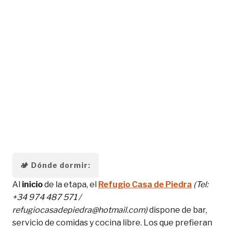
Abajo el balneario de Panticosa. Sobresalen Argualas,
Garmo Negro, Pondiellos y Picos del Infierno.
🏕️
Dónde dormir:
Al
inicio
de la etapa, el
Refugio Casa de Piedra
(Tel:
+34 974 487 571 /
refugiocasadepiedra@hotmail.com)
dispone de bar,
servicio de comidas y cocina libre. Los que prefieran