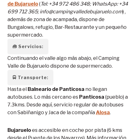
de Bujaruelo
(
Tel: +34 972 486 348; WhatsApp: +34
699 712 365; info@campingvalledebujaruelo.com
) ,
además de zona de acampada, dispone de
Bungalows, refugio, Bar-Restaurante y un pequeño
supermercado.
🧰
Servicios:
Continuando el valle algo más abajo, el Camping
Valle de Bujaruelo dispone de supermercado.
🚍
Transporte:
Hasta el
Balneario de Panticosa
no llegan
autobuses. Lo más cercano es
Panticosa
(pueblo) a
7.3kms. Desde aquí, servicio regular de autobuses
con Sabiñanigo y Jaca de la compañía
Alosa
.
Bujaruelo
es accesible en coche por pista (6 kms
desde el Puente de los Navarros). Más información