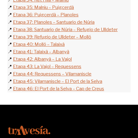
📍
Etapa 34: Ref. l’Illa – Malniu
📍
Etapa 35: Malniu – Puigcerdà
📍
Etapa 36: Puigcerdà – Planoles
📍
Etapa 37: Planoles – Santuario de Núria
📍
Etapa 38: Santuario de Núria – Refugio de Ulldeter
📍
Etapa 39: Refugio de Ulldeter – Molló
📍
Etapa 40: Molló – Talaixà
📍
Etapa 41: Talaixà – Albanyà
📍
Etapa 42: Albanyà – La Vajol
📍
Etapa 43: La Vajol – Requessens
📍
Etapa 44: Requessens – Vilamaniscle
📍
Etapa 45: Vilamaniscle – El Port de la Selva
📍
Etapa 46: El Port de la Selva – Cap de Creus