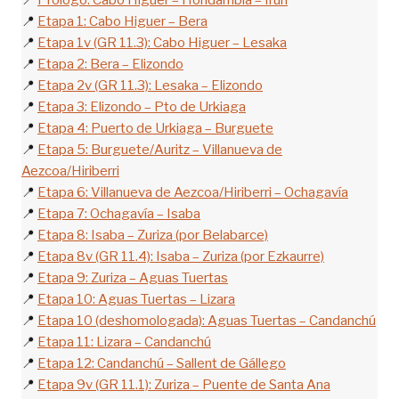
📍
Prólogo: Cabo Higuer – Hondarribia – Irun
📍
Etapa 1: Cabo Higuer – Bera
📍
Etapa 1v (GR 11.3): Cabo Higuer – Lesaka
📍
Etapa 2: Bera – Elizondo
📍
Etapa 2v (GR 11.3): Lesaka – Elizondo
📍
Etapa 3: Elizondo – Pto de Urkiaga
📍
Etapa 4: Puerto de Urkiaga – Burguete
📍
Etapa 5: Burguete/Auritz – Villanueva de
Aezcoa/Hiriberri
📍
Etapa 6: Villanueva de Aezcoa/Hiriberri – Ochagavía
📍
Etapa 7: Ochagavía – Isaba
📍
Etapa 8: Isaba – Zuriza (por Belabarce)
📍
Etapa 8v (GR 11.4): Isaba – Zuriza (por Ezkaurre)
📍
Etapa 9: Zuriza – Aguas Tuertas
📍
Etapa 10: Aguas Tuertas – Lizara
📍
Etapa 10 (deshomologada): Aguas Tuertas – Candanchú
📍
Etapa 11: Lizara – Candanchú
📍
Etapa 12: Candanchú – Sallent de Gállego
📍
Etapa 9v (GR 11.1): Zuriza – Puente de Santa Ana