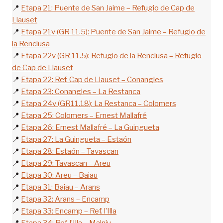
📍
Etapa 21: Puente de San Jaime – Refugio de Cap de
Llauset
📍
Etapa 21v (GR 11.5): Puente de San Jaime – Refugio de
la Renclusa
📍
Etapa 22v (GR 11.5): Refugio de la Renclusa – Refugio
de Cap de Llauset
📍
Etapa 22: Ref. Cap de Llauset – Conangles
📍
Etapa 23: Conangles – La Restanca
📍
Etapa 24v (GR11.18): La Restanca – Colomers
📍
Etapa 25: Colomers – Ernest Mallafré
📍
Etapa 26: Ernest Mallafré – La Guingueta
📍
Etapa 27: La Guingueta – Estaón
📍
Etapa 28: Estaón – Tavascan
📍
Etapa 29: Tavascan – Areu
📍
Etapa 30: Areu – Baiau
📍
Etapa 31: Baiau – Arans
📍
Etapa 32: Arans – Encamp
📍
Etapa 33: Encamp – Ref. l’Illa