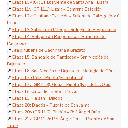
📍
Etapa 10v (GR 11.1): Puente de Santa Ana – Lizara
📍
Etapa 11v (GR 11.1): Lizara – Canfranc Estación
📍
Etapa 12v: Canfranc Estación – Sallent de Gállego (por C.
Izas)
📍
Etapa 13: Sallent de Gállego – Refugio de Respomuso
📍
Etapa 14: Refugio de Respomuso – Balneario de
Panticosa
📍
Atajo: tubería de Bachimaña a Brazato
📍
Etapa 15: Balneario de Panticosa – San Nicolás de
Bujaruelo
📍
Etapa 16: San Nicolás de Bujaruelo – Refugio de Góriz
📍
Etapa 17: Góriz – Pineta (Fuenblanca)
📍
Etapa 17v (GR 11.9): Góriz – Pineta (Faja de las Olas)
📍
Etapa 18: Circo de Pineta – Parzán
📍
Etapa 19: Parzán – Biadós
📍
Etapa 20: Biadós – Puente de San Jaime
📍
Etapa 20v (GR 11.2): Biadós – Ref. Ángel Orús
📍
Etapa 21v (GR 11.2): Ref. Ángel Orús – Puente de San
Jaime