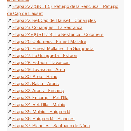
📍
Etapa 22v (GR 11.5): Refugio de la Renclusa – Refugio
de Cap de Llauset
📍
Etapa 22: Ref. Cap de Llauset – Conangles
📍
Etapa 23: Conangles – La Restanca
📍
Etapa 24v (GR11.18): La Restanca – Colomers
📍
Etapa 25: Colomers – Ernest Mallafré
📍
Etapa 26: Ernest Mallafré – La Guingueta
📍
Etapa 27: La Guingueta – Estaón
📍
Etapa 28: Estaón – Tavascan
📍
Etapa 29: Tavascan – Areu
📍
Etapa 30: Areu – Baiau
📍
Etapa 31: Baiau – Arans
📍
Etapa 32: Arans – Encamp
📍
Etapa 33: Encamp – Ref. l’Illa
📍
Etapa 34: Ref. l’Illa – Malniu
📍
Etapa 35: Malniu – Puigcerdà
📍
Etapa 36: Puigcerdà – Planoles
📍
Etapa 37: Planoles – Santuario de Núria