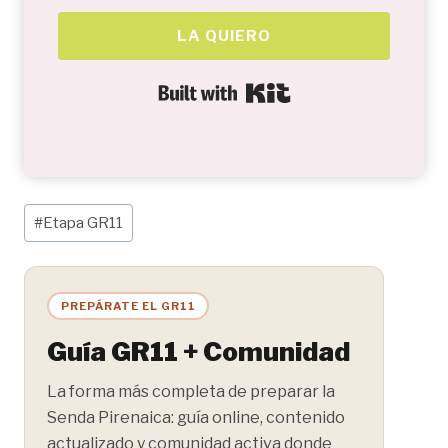
LA QUIERO
Built with Kit
Etiquetas
#
Etapa GR11
de
la
entrada:
PREPÁRATE EL GR11
Guía GR11 + Comunidad
La forma más completa de preparar la
Senda Pirenaica: guía online, contenido
actualizado y comunidad activa donde