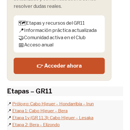
resolver dudas reales.
🗺️
Etapas y recursos del GR11
📍
Información práctica actualizada
🤝
Comunidad activa en el Club
📅
Acceso anual
👉 Acceder ahora
Etapas – GR11
📍
Prólogo: Cabo Higuer – Hondarribia – Irun
📍
Etapa 1: Cabo Higuer – Bera
📍
Etapa 1v (GR 11.3): Cabo Higuer – Lesaka
📍
Etapa 2: Bera – Elizondo