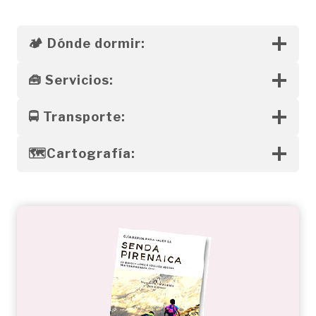
🏕️
Dónde dormir:
🧰
Servicios:
🚍
Transporte:
🗺️
Cartografía: