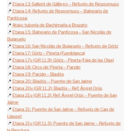
📍
Etapa 13: Sallent de Gállego – Refugio de Respomuso
📍
Etapa 14: Refugio de Respomuso – Balneario de
Panticosa
📍
Atajo: tubería de Bachimaña a Brazato
📍
Etapa 15: Balneario de Panticosa – San Nicolás de
Bujaruelo
📍
Etapa 16: San Nicolás de Bujaruelo – Refugio de Góriz
📍
Etapa 17: Góriz – Pineta (Fuenblanca)
📍
Etapa 17v (GR 11.9): Góriz – Pineta (Faja de las Olas)
📍
Etapa 18: Circo de Pineta – Parzán
📍
Etapa 19: Parzán – Biadós
📍
Etapa 20: Biadós – Puente de San Jaime
📍
Etapa 20v (GR 11.2): Biadós – Ref. Ángel Orús
📍
Etapa 21v (GR 11.2): Ref. Ángel Orús – Puente de San
Jaime
📍
Etapa 21: Puente de San Jaime – Refugio de Cap de
Llauset
📍
Etapa 21v (GR 11.5): Puente de San Jaime – Refugio de
la Renclusa