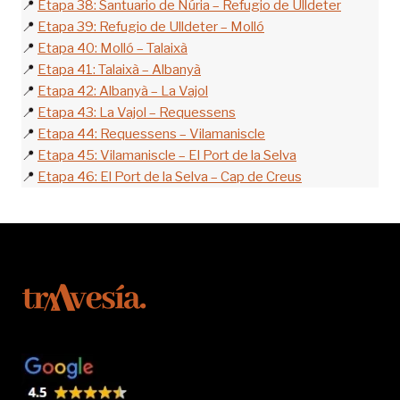
📍
Etapa 38: Santuario de Núria – Refugio de Ulldeter
📍
Etapa 39: Refugio de Ulldeter – Molló
📍
Etapa 40: Molló – Talaixà
📍
Etapa 41: Talaixà – Albanyà
📍
Etapa 42: Albanyà – La Vajol
📍
Etapa 43: La Vajol – Requessens
📍
Etapa 44: Requessens – Vilamaniscle
📍
Etapa 45: Vilamaniscle – El Port de la Selva
📍
Etapa 46: El Port de la Selva – Cap de Creus