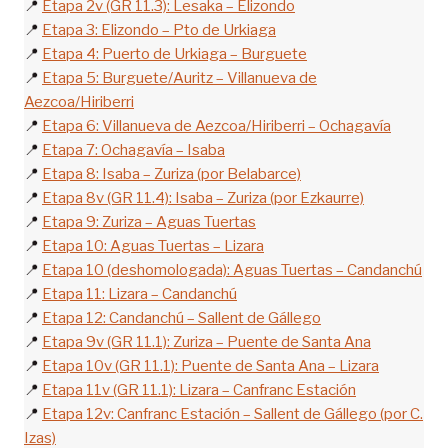
📍
Etapa 2v (GR 11.3): Lesaka – Elizondo
📍
Etapa 3: Elizondo – Pto de Urkiaga
📍
Etapa 4: Puerto de Urkiaga – Burguete
📍
Etapa 5: Burguete/Auritz – Villanueva de
Aezcoa/Hiriberri
📍
Etapa 6: Villanueva de Aezcoa/Hiriberri – Ochagavía
📍
Etapa 7: Ochagavía – Isaba
📍
Etapa 8: Isaba – Zuriza (por Belabarce)
📍
Etapa 8v (GR 11.4): Isaba – Zuriza (por Ezkaurre)
📍
Etapa 9: Zuriza – Aguas Tuertas
📍
Etapa 10: Aguas Tuertas – Lizara
📍
Etapa 10 (deshomologada): Aguas Tuertas – Candanchú
📍
Etapa 11: Lizara – Candanchú
📍
Etapa 12: Candanchú – Sallent de Gállego
📍
Etapa 9v (GR 11.1): Zuriza – Puente de Santa Ana
📍
Etapa 10v (GR 11.1): Puente de Santa Ana – Lizara
📍
Etapa 11v (GR 11.1): Lizara – Canfranc Estación
📍
Etapa 12v: Canfranc Estación – Sallent de Gállego (por C.
Izas)