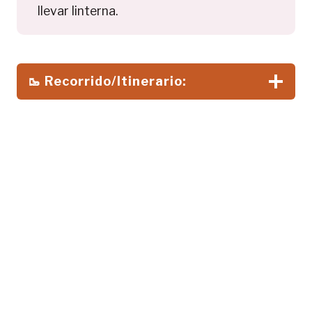
llevar linterna.
🥾
Recorrido/Itinerario:
Abajo el balneario de Panticosa. Sobresalen Argualas,
Garmo Negro, Pondiellos y Picos del Infierno.