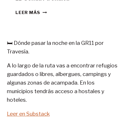
CONSEJOS
LEER MÁS
TREKKING
EN
PIRINEOS:
GR
🛏️ Dónde pasar la noche en la GR11 por
11-
Travesía.
SENDA
PIRENAICA
A lo largo de la ruta vas a encontrar refugios
guardados o libres, albergues, campings y
algunas zonas de acampada. En los
municipios tendrás acceso a hostales y
hoteles.
Leer en Substack