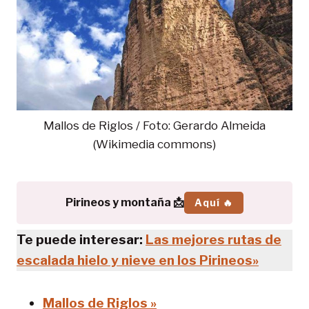
Mallos de Riglos / Foto: Gerardo Almeida
(Wikimedia commons)
Pirineos y montaña 📩
Aquí 🔥
Te puede interesar:
Las mejores rutas de
escalada hielo y nieve en los Pirineos»
Mallos de Riglos »