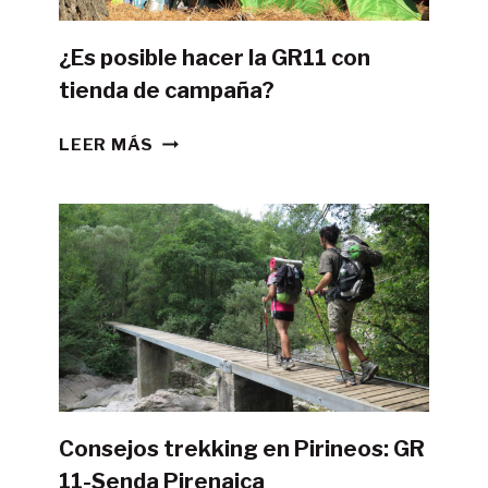
¿Es posible hacer la GR11 con
tienda de campaña?
¿ES
LEER MÁS
POSIBLE
HACER
LA
GR11
CON
TIENDA
DE
CAMPAÑA?
Consejos trekking en Pirineos: GR
11-Senda Pirenaica