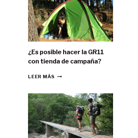
¿Es posible hacer la GR11
con tienda de campaña?
¿ES
LEER MÁS
POSIBLE
HACER
LA
GR11
CON
TIENDA
DE
CAMPAÑA?