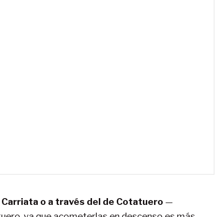
e Carriata o a través del de Cotatuero
—
tuero, ya que acometerlas en descenso es más