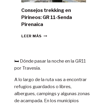
Consejos trekking en
Pirineos: GR 11-Senda
Pirenaica
CONSEJOS
LEER MÁS
TREKKING
EN
PIRINEOS:
GR
🛏️ Dónde pasar la noche en la GR11
11-
por Travesía.
SENDA
PIRENAICA
A lo largo de la ruta vas a encontrar
refugios guardados o libres,
albergues, campings y algunas zonas
de acampada. En los municipios