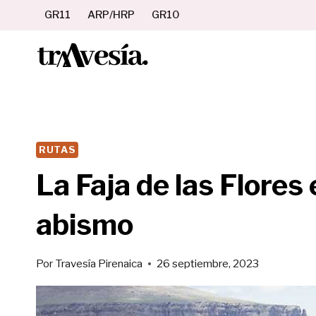
Saltar
GR11
ARP/HRP
GR10
al
contenido
RUTAS
La Faja de las Flores
abismo
Por
Travesía Pirenaica
26 septiembre, 2023