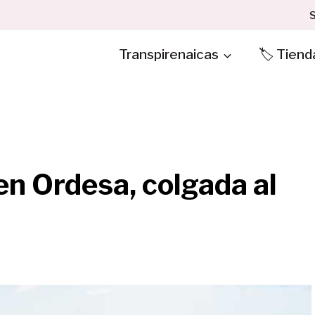
S
Transpirenaicas
🏷️ Tiend
 en Ordesa, colgada al