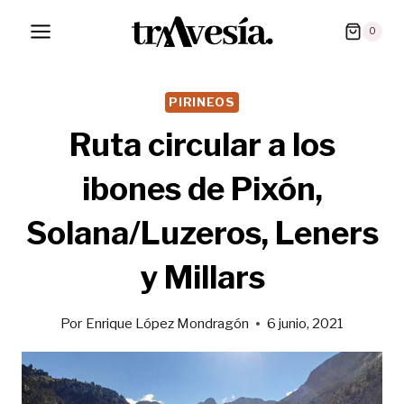
Saltar
0
al
contenido
PIRINEOS
Ruta circular a los
ibones de Pixón,
Solana/Luzeros, Leners
y Millars
Por
Enrique López Mondragón
6 junio, 2021