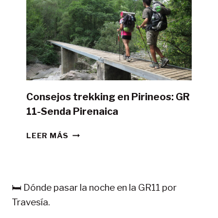
GR11
CON
TIENDA
DE
CAMPAÑA?
Consejos trekking en Pirineos: GR
11-Senda Pirenaica
CONSEJOS
LEER MÁS
TREKKING
EN
PIRINEOS:
GR
🛏️ Dónde pasar la noche en la GR11 por
11-
Travesía.
SENDA
PIRENAICA