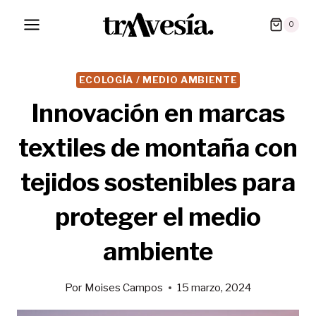
Saltar
0
al
contenido
ECOLOGÍA / MEDIO AMBIENTE
Innovación en marcas
textiles de montaña con
tejidos sostenibles para
proteger el medio
ambiente
Por
Moises Campos
15 marzo, 2024